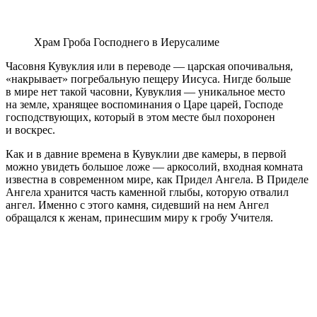
Храм Гроба Господнего в Иерусалиме
Часовня Кувуклия или в переводе — царская опочивальня,
«накрывает» погребальную пещеру Иисуса. Нигде больше
в мире нет такой часовни, Кувуклия — уникальное место
на земле, хранящее воспоминания о Царе царей, Господе
господствующих, который в этом месте был похоронен
и воскрес.
Как и в давние времена в Кувуклии две камеры, в первой
можно увидеть большое ложе — аркосолий, входная комната
известна в современном мире, как Придел Ангела. В Приделе
Ангела хранится часть каменной глыбы, которую отвалил
ангел. Именно с этого камня, сидевший на нем Ангел
обращался к женам, принесшим миру к гробу Учителя.