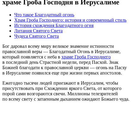
храме Гроба Господня в Иерусалиме
Что такое Благодатный огонь
Храм Гроба Господнего: история и современный стиль
История схождения Благодатного огня
Литания Святого Света
Чудеса Святого Света
Бог даровал всему миру великое знамение истинности
православной веры — Благодатный Огонь в Иерусалиме,
который появляется с неба в
храме Гроба Господнего
в последний день Страстной недели, перед Пасхой. Знак
Божией благодати к православной церкви — огонь на Пасху
в Иерусалиме появился еще при жизни первых апостолов.
Ежегодно тысячи людей приезжают в Иерусалим, чтобы
присутствовать при Схождении яркого Света, от которого
порой сами возгораются свечи. Миллионы телезрителей
по всему свету с затаенным дыханием ожидают Божьего чуда.