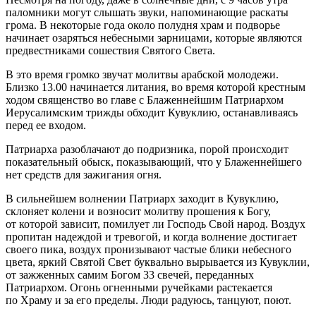
паломники могут слышать звуки, напоминающие раскаты
грома. В некоторые года около полудня храм и подворье
начинает озаряться небесными зарницами, которые являются
предвестниками сошествия Святого Света.
В это время громко звучат молитвы арабской молодежи.
Близко 13.00 начинается литания, во время которой крестным
ходом священство во главе с Блаженнейшим Патриархом
Иерусалимским трижды обходит Кувуклию, останавливаясь
перед ее входом.
Патриарха разоблачают до подризника, порой происходит
показательный обыск, показывающий, что у Блаженнейшего
нет средств для зажигания огня.
В сильнейшем волнении Патриарх заходит в Кувуклию,
склоняет колени и возносит молитву прошения к Богу,
от которой зависит, помилует ли Господь Свой народ. Воздух
пропитан надеждой и тревогой, и когда волнение достигает
своего пика, воздух пронизывают частые блики небесного
цвета, яркий Святой Свет буквально вырывается из Кувуклии,
от зажженных самим Богом 33 свечей, переданных
Патриархом. Огонь огненными ручейками растекается
по Храму и за его пределы. Люди радуюсь, танцуют, поют.