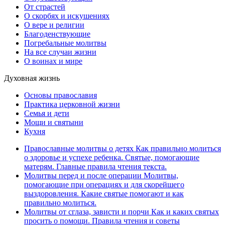
От страстей
О скорбях и искушениях
О вере и религии
Благоденствующие
Погребальные молитвы
На все случаи жизни
О воинах и мире
Духовная жизнь
Основы православия
Практика церковной жизни
Семья и дети
Мощи и святыни
Кухня
Православные молитвы о детях
Как правильно молиться
о здоровье и успехе ребенка. Святые, помогающие
матерям. Главные правила чтения текста.
Молитвы перед и после операции
Молитвы,
помогающие при операциях и для скорейшего
выздоровления. Какие святые помогают и как
правильно молиться.
Молитвы от сглаза, зависти и порчи
Как и каких святых
просить о помощи. Правила чтения и советы