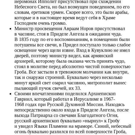
иеромонах Ипполит присутствовал при схождении
Небесного Света, но был возмущен поведением, по его
словам, еретиков урмен. Скорее всего, это были арабы,
которые и в настоящее время ведут себя в Храме
Господнем очень громко.
Министр просвещения Авраам Норов присутствовал
в часовне, стоя в Приделе Ангела в ожидании чуда.
В 1835 году по его воспоминаниям, в помещении были
потушены все свечи, в Придел поступало только слабое
освещение через щели извне. Вход в Кувуклию не имел
дверей, поэтому министр видел, как армянский
архиерей, которому была оказана честь принять чудо,
стоял в молитве перед абсолютно чистой поверхностью
Гроба. Все застыли в тревожном молчании как внутри,
так и снаружи строений. Буквально через несколько
минут яркий свет озарил часовню, митрополит вынес
пылающий пучок свечей, их 33.
Своими впечатлениями поделился Архиепископ
Гавриил, который работал в Иерусалиме в 1967-
1968 годах при Русской Духовной Миссии. Находясь
непосредственно около входа в Приделе Ангела, после
выхода Патриарха со свечами Благодатного Огня,
русский архиепископ буквально «нырнул» к Гробу
и увидел Языки Пламени на мраморе. Синий, небесный
огонь буквально разлился по всей поверхности Гроба,