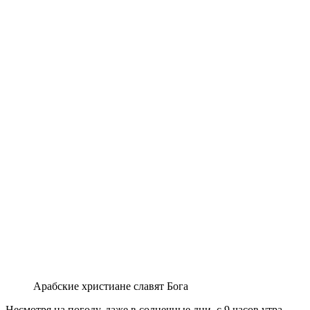
Арабские христиане славят Бога
Несмотря на погоду, даже в солнечные дни, с 9 часов утра