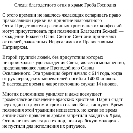
Следы благодатного огня в храме Гроба Господня
С этого времени не нашлось желающих оспаривать право
православной церкви на принятие Благодатного
Огня. Представители различных христианских конфессий
могут присутствовать при появлении Благодати Божьей —
схождении Божьего Огня. Святой Свет они принимают
от свечей, зажженных Иерусалимским Православным
Патриархом.
Второй группой людей, без присутствия которых
не происходит чудо схождения Света, является монашество,
представляющее лавру Преподобного Саввы
Освященного. Эта традиция берет начало с 614 года, когда
от рук персидских завоевателей погибли 14000 иноков.
В настоящее время в лавре постоянно служат 14 иноков.
Многих паломников удивляет и даже возмущает
громкогласное поведение арабских христиан. Парни сидят
верх один на другом и громко славят Бога, танцуют. Время
появления этой традиции неизвестно, но когда во время
английского правления арабам запретили входить в Храм,
Огонь не появлялся до тех пор, пока арабскую молодежь
не пустили для исполнения их ритуалов.