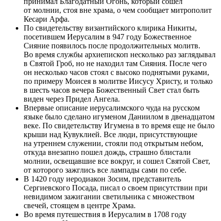
принимал Благодатный Огонь, который сошел
от молнии, стоя вне храма, о чем сообщает митрополит
Кесари Арфа.
По свидетельству византийского клирика Никиты,
посетившем Иерусалим в 947 году Божественное
Сияние появилось после продолжительных молитв.
Во время службы архиепископ несколько раз заглядывал
в Святой Гроб, но не находил там Сияния. После чего
он несколько часов стоял с высоко поднятыми руками,
по примеру Моисея в молитве Иисусу Христу, и только
в шесть часов вечера Божественный Свет стал быть
виден через Придел Ангела.
Впервые описание иерусалимского чуда на русском
языке было сделано игуменом Даниилом в двенадцатом
веке. По свидетельству Игумена в то время еще не было
крыши над Кувуклией. Все люди, присутствующие
на утреннем служении, стояли под открытым небом,
откуда внезапно пошел дождь, страшно блистали
молнии, освещавшие все вокруг, и сошел Святой Свет,
от которого зажглись все лампады сами по себе.
В 1420 году иеродиакон Зосим, представитель
Сергиевского Посада, писал о своем присутствии при
невидимом зажигании светильника с множеством
свечей, стоящем в центре Храма.
Во время путешествия в Иерусалим в 1708 году