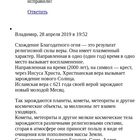
исправили!
Ответить
Владимир
, 28 апреля 2019 в 19:52
Схождение Благодатного огня — это результат
религиозной силы веры. Она имеет плазменный
характер. Направленная в одно (один год) время в одно
место вызывает воспламенение.
Направленная на время (2000 лет), на символ — крест,
через Иисуса Христа, Христианская вера вызывает
зарождение нового Солнца.
Исламская вера с 621 года своей верой зарождают
новый молодой Месяц.
Так зарождаются планеты, кометы, метеориты и другие
космические объекты, за миллионы лет взамен
уходящих.
Кометы, метеориты и другие мелкие космические тела
зарождаются различными религиозными сектами,
сгорая в атмосфере они приносят пользу в виде её
очищения или пополнения массы Земли.
С уважением. Владимир Бочаров. Сочи, Адлер.