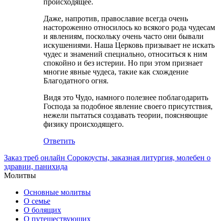
происходящее.
Даже, напротив, православие всегда очень
настороженно относилось ко всякого рода чудесам
и явлениям, поскольку очень часто они бывали
искушениями. Наша Церковь призывает не искать
чудес и знамений специально, относиться к ним
спокойно и без истерии. Но при этом признает
многие явные чудеса, такие как схождение
Благодатного огня.
Видя это Чудо, намного полезнее поблагодарить
Господа за подобное явление своего присутствия,
нежели пытаться создавать теории, поясняющие
физику происходящего.
Ответить
Заказ треб онлайн
Сорокоусты, заказная литургия, молебен о
здравии, панихида
Молитвы
Основные молитвы
О семье
О болящих
О путешествующих