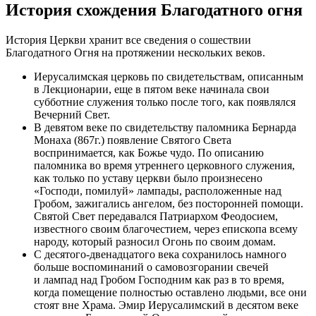
История схождения Благодатного огня
История Церкви хранит все сведения о сошествии
Благодатного Огня на протяжении нескольких веков.
Иерусалимская церковь по свидетельствам, описанным
в Лекционарии, еще в пятом веке начинала свои
субботние служения только после того, как появлялся
Вечерний Свет.
В девятом веке по свидетельству паломника Бернарда
Монаха (867г.) появление Святого Света
воспринимается, как Божье чудо. По описанию
паломника во время утреннего церковного служения,
как только по уставу церкви было произнесено
«Господи, помилуй» лампады, расположенные над
Гробом, зажигались ангелом, без посторонней помощи.
Святой Свет передавался Патриархом Феодосием,
известного своим благочестием, через епископа всему
народу, который разносил Огонь по своим домам.
С десятого-двенадцатого века сохранилось намного
больше воспоминаний о самовозгорании свечей
и лампад над Гробом Господним как раз в то время,
когда помещение полностью оставлено людьми, все они
стоят вне Храма. Эмир Иерусалимский в десятом веке