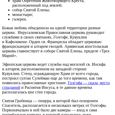
храм Обретения Животворящего Креста,
расположенный под землей;
собор Святой Елены;
монастыри;
галереи.
Божья любовь объединила на одной территории разные
церкви. Иерусалимская Православная церковь руководит
службами в своих святынях, Голгофе, Кувуклии
и Кафоликоне. Орден св. Франциска обладает церковью
францисканцев и алтарем гвоздей. Армянская апостольская
церковь главенствует в соборе Святой Елены, приделе «Трех
Марий».
Эфиопская церковь ведет службы над могилой св. Иосифа
и алтарем, расположенном на западной стороне
Кувуклии. Стену, ограждающую Храм от всего города,
построил султан Сулейман еще до того времени, как там
появились православные христиане.
Голгофа — скала, место
страданий
и Распятия Иисуса, в те давние времена
располагалась вне стен города.
Святая Гробница — пещера, в которой был похоронен
Спаситель, располагается в нескольких метрах от Голгофы.
Первоначально в ней было две камеры — вход и сама
погребальная комната, в которой находилось ложе —