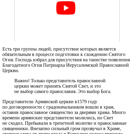
Есть три группы людей, присутствие которых является
обязательным в процессе подготовки к схождению Святого
Огня. Господь избрал для присутствия на таинстве появления
Благодатного Огня Патриарха Иерусалимской Православной
Церкви.
Важно! Только представитель православной
церкви может принять Святой Свет, и это
не выбор самого православия. Это выбор Бога.
Представители Армянской церкви в1579 году
по договоренности с градоначальником вошли в храм,
оставив православное священство за дверями храма. Много
времени армянские представители молились, но Свет
не сходил. Пребывали в трепетной молитве и православные
священники. Внезапно сильный гром прозвучал в Храме,
стоящая слева от двери входа в Кувуклию колона треснула,