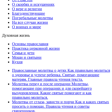
О скорбях и искушениях
О вере и религии
Благоденствующие
Погребальные молитвы
На все случаи жизни
О воинах и мире
Духовная жизнь
Основы православия
Практика церковной жизни
Семья и дети
Мощи и святыни
Кухня
Православные молитвы о детях
Как правильно молиться
о здоровье и успехе ребенка. Святые, помогающие
матерям. Главные правила чтения текста.
Молитвы перед и после операции
Молитвы,
помогающие при операциях и для скорейшего
выздоровления. Какие святые помогают и как
правильно молиться.
Молитвы от сглаза, зависти и порчи
Как и каких святых
просить о помощи. Правила чтения и советы
священников.