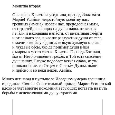
Молитва вторая
О вели́кая Христо́ва уго́дница, преподо́бная ма́ти
Мари́е! Услы́ши недосто́йную моли́тву нас,
гре́шных (имена), изба́ви нас, преподо́бная ма́ти,
от страсте́й, вою́ющих на ду́ши на́ша, от вся́кия
печа́ли и находя́шия напа́сти, от внеза́пныя сме́рти
и от вся́каго зла, в час же разлуче́ния души́ от те́ла
отжени́, свята́я уго́дница, вся́кую лука́вую мысль
и лука́вые бе́сы, я́ко да прии́мет ду́ши на́ша
с ми́ром в ме́сто све́тло Христо́с Госпо́дь Бог наш,
я́ко от Него́ очище́ние грехо́в, и Той есть спасе́ние
душ на́ших, Ему́же подоба́ет вся́кая сла́ва, честь
и поклоне́ние, со Отце́м и Святы́м Ду́хом, ны́не
и при́сно и во ве́ки веко́в. Ами́нь.
Много лет назад в пустыне за Иорданом умерла грешница
и родилась Святая. Спасительный пример Марии Египетской
вдохновляет многие поколения верующих вставать на путь
борьбы с испепеляющими душу страстями.