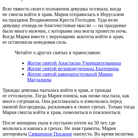
Всю тяжесть своего положения девушка осознала, когда
не смогла войти в храм. Мария отправилась в Иерусалим
на праздник Воздвижения Креста Господня. Туда вели
девушку отнюдь не благочестивые мысли — на празднике
было много мужчин, с которыми она могла провести ночь.
Когда Мария вместе с верующими захотела войти в храм,
ее остановила неведомая сила.
Читайте о других святых в православии:
Житие святой Анастасии Узорешительницы
Житие святой великомученицы Екатерины
Житие святой равноапостольной Марии
Магдалины
Трижды девушка пыталась войти в храм, и трижды
ее оттолкнули. Тогда Мария поняла, как низко она пала, как
много согрешила. Она расплакалась и взмолилась перед
иконой Богородицы, раскаиваясь в своих грехах. Только тогда
Мария смогла войти в храм, помолиться и поклониться.
После женщина ушла в пустыню почти на 50 лет, где
молилась и каялась в грехах. Не зная грамоты, Мария
цитировала
Священное Писание
наизусть. Во время молитвы