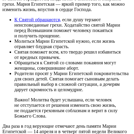
грехи. Мария Египетская — яркий пример того, как можно
изменить жизнь, впустив в сердце Господа.
К Святой обращаются,
если душу терзают
неисповеданные грехи. Ходатайство святой Марии
перед Всевышним поможет человеку покаяться
и получить прощение.
Молиться Марии Египетской нужно, если жизнь
отравляет блудная страсть.
Святая поможет всем, кто твердо решил избавиться
от вредных привычек.
Обращаться к Святой со словами покаяния могут
женщины, совершившие аборт.
Родители просят у Марии Египетской покровительства
для своих детей. Святая помогает сыновьям делать
правильный выбор в сложной ситуации, а дочерям
дарует скромность и целомудрие.
Важно! Молитва будет услышана, если человек
не отступается от решения изменить свою жизнь,
не поддается греховным соблазнам и верит в силу
Божьего Слова.
Два раза в год верующие отмечают день памяти Марии
Египетской — 14 апреля и в четверг пятой недели Великого