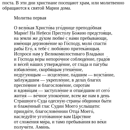
поста. В эти дни христиане посещают храм, или молитвенно
обращаются к святой Марии дома.
Молитва первая
О вели́кая Христо́ва уго́днице преподо́бная
Мари́е! На Небеси́ Престо́лу Бо́жию предстоя́щи,
на земли́ же ду́хом любве́ с на́ми пребыва́ющи,
име́ющи дерзнове́ние ко Го́споду, моли́ спасти́
рабы́ Его́, к тебе́ с любо́вию притека́ющыя.
Испроси́ нам у Великоми́лостиваго Влады́ки
и Го́спода ве́ры непоро́чное соблюде́ние, градо́в
и ве́сей на́ших утвержде́ние, от гла́да и па́губы
избавле́ние, скорбя́щым утеше́ние,
неду́гующым — исцеле́ние, па́дшим — возста́ние,
заблу́ждшим — укрепле́ние, в дела́х благи́х
преспе́яние и благослове́ние, сирота́м
и вдови́цам — заступле́ние и отше́дшим от сего́
жития́ — ве́чное упокое́ние, всем же нам в день
Стра́шного Суда́ одесну́ю страны́ о́бщники бы́ти
и блаже́нный глас Судии́ Моего́ услы́шати:
прииди́те, благослове́ннии Отца́ Моего́,
насле́дуйте угото́ванное вам Ца́рствие
от сложе́ния ми́ра, и та́мо пребыва́ния во ве́ки
получи́ти. Ами́нь.