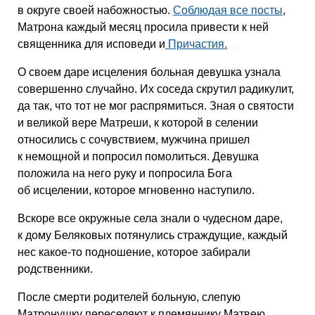
в округе своей набожностью.
Соблюдая все посты
,
Матрона каждый месяц просила привести к ней
священника для исповеди и
Причастия.
О своем даре исцеления больная девушка узнала
совершенно случайно. Их соседа скрутил радикулит,
да так, что тот не мог распрямиться. Зная о святости
и великой вере Матреши, к которой в селении
относились с сочувствием, мужчина пришел
к немощной и попросил помолиться. Девушка
положила на него руку и попросила Бога
об исцелении, которое мгновенно наступило.
Вскоре все окружные села знали о чудесном даре,
к дому Беляковых потянулись страждущие, каждый
нес какое-то подношение, которое забирали
родственники.
После смерти родителей больную, слепую
Матронушку переселяют к племяннику Матвею,