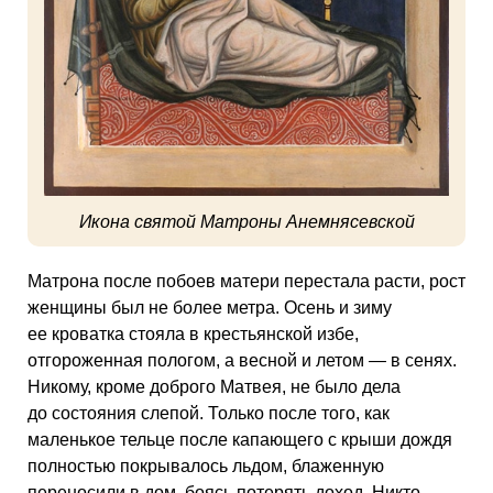
Икона святой Матроны Анемнясевской
Матрона после побоев матери перестала расти, рост
женщины был не более метра. Осень и зиму
ее кроватка стояла в крестьянской избе,
отгороженная пологом, а весной и летом — в сенях.
Никому, кроме доброго Матвея, не было дела
до состояния слепой. Только после того, как
маленькое тельце после капающего с крыши дождя
полностью покрывалось льдом, блаженную
переносили в дом, боясь потерять доход. Никто