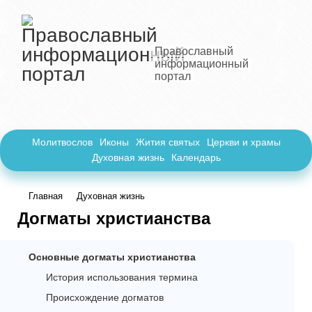
Православный
информационный
портал
Молитвослов
Иконы
Жития святых
Церкви и храмы
Духовная жизнь
Календарь
Главная
Духовная жизнь
Догматы христианства
Основные догматы христианства
История использования термина
Происхождение догматов