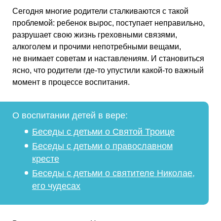
Сегодня многие родители сталкиваются с такой
проблемой: ребенок вырос, поступает неправильно,
разрушает свою жизнь греховными связями,
алкоголем и прочими непотребными вещами,
не внимает советам и наставлениям. И становиться
ясно, что родители где-то упустили какой-то важный
момент в процессе воспитания.
О воспитании детей в вере:
Беседы с детьми о Святой Троице
Беседы с детьми о православном
кресте
Беседы с детьми о святителе Николае,
его чудесах