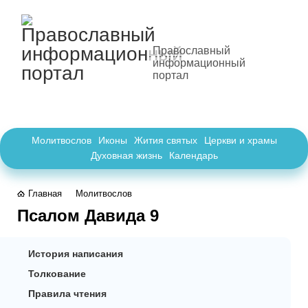
Православный
информационный
портал
Молитвослов
Иконы
Жития святых
Церкви и храмы
Духовная жизнь
Календарь
Главная
Молитвослов
Псалом Давида 9
История написания
Толкование
Правила чтения