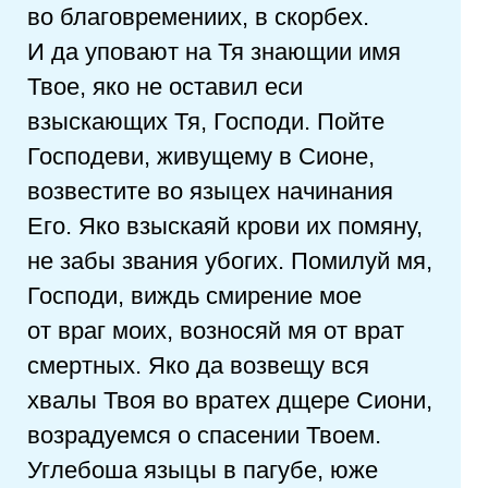
во благовремениих, в скорбех.
И да уповают на Тя знающии имя
Твое, яко не оставил еси
взыскающих Тя, Господи. Пойте
Господеви, живущему в Сионе,
возвестите во языцех начинания
Его. Яко взыскаяй крови их помяну,
не забы звания убогих. Помилуй мя,
Господи, виждь смирение мое
от враг моих, возносяй мя от врат
смертных. Яко да возвещу вся
хвалы Твоя во вратех дщере Сиони,
возрадуемся о спасении Твоем.
Углебоша языцы в пагубе, юже