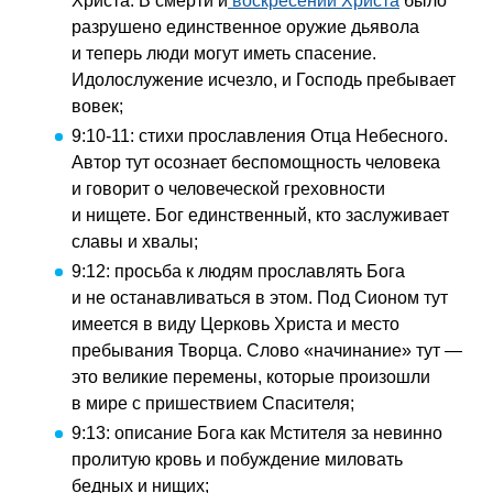
Христа. В смерти и
воскресении Христа
было
разрушено единственное оружие дьявола
и теперь люди могут иметь спасение.
Идолослужение исчезло, и Господь пребывает
вовек;
9:10-11: стихи прославления Отца Небесного.
Автор тут осознает беспомощность человека
и говорит о человеческой греховности
и нищете. Бог единственный, кто заслуживает
славы и хвалы;
9:12: просьба к людям прославлять Бога
и не останавливаться в этом. Под Сионом тут
имеется в виду Церковь Христа и место
пребывания Творца. Слово «начинание» тут —
это великие перемены, которые произошли
в мире с пришествием Спасителя;
9:13: описание Бога как Мстителя за невинно
пролитую кровь и побуждение миловать
бедных и нищих;