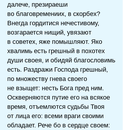
далече, презираеши
во благовремениих, в скорбех?
Внегда гордитися нечестивому,
возгарается нищий, увязают
в советех, яже помышляют. Яко
хвалимь есть грешный в похотех
души своея, и обидяй благословимь
есть. Раздражи Господа грешный,
по множеству гнева своего
не взыщет: несть Бога пред ним.
Оскверняются путие его на всякое
время, отъемлются судьбы Твоя
от лица его: всеми враги своими
обладает. Рече бо в сердце своем: