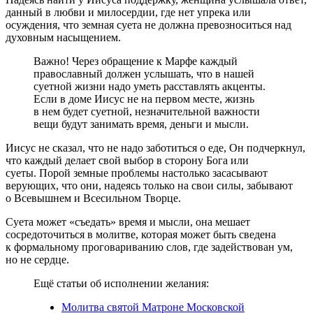
данный в любви и милосердии, где нет упрека или
осуждения, что земная суета не должна превозноситься над
духовным насыщением.
Важно! Через обращение к Марфе каждый
православный должен услышать, что в нашей
суетной жизни надо уметь расставлять акценты.
Если в доме Иисус не на первом месте, жизнь
в нем будет суетной, незначительной важности
вещи будут занимать время, деньги и мысли.
Иисус не сказал, что не надо заботиться о еде, Он подчеркнул,
что каждый делает свой выбор в сторону Бога или
суеты. Порой земные проблемы настолько засасывают
верующих, что они, надеясь только на свои силы, забывают
о Всевышнем и Всесильном Творце.
Суета может «съедать» время и мысли, она мешает
сосредоточиться в молитве, которая может быть сведена
к формальному проговариванию слов, где задействован ум,
но не сердце.
Ещё статьи об исполнении желания:
Молитва святой Матроне Московской