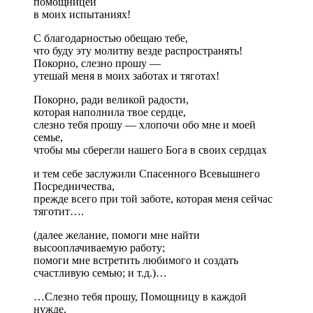
помощницей
в моих испытаниях!
С благодарностью обещаю тебе,
что буду эту молитву везде распространять!
Покорно, слезно прошу —
утешай меня в моих заботах и тяготах!
Покорно, ради великой радости,
которая наполнила твое сердце,
слезно тебя прошу — хлопочи обо мне и моей
семье,
чтобы мы сберегли нашего Бога в своих сердцах
и тем себе заслужили Спасенного Всевышнего
Посредничества,
прежде всего при той заботе, которая меня сейчас
тяготит….
(далее желание, помоги мне найти
высооплачиваемую работу;
помоги мне встретить любимого и создать
счастливую семью; и т.д.)…
…Слезно тебя прошу, Помощницу в каждой
нужде,