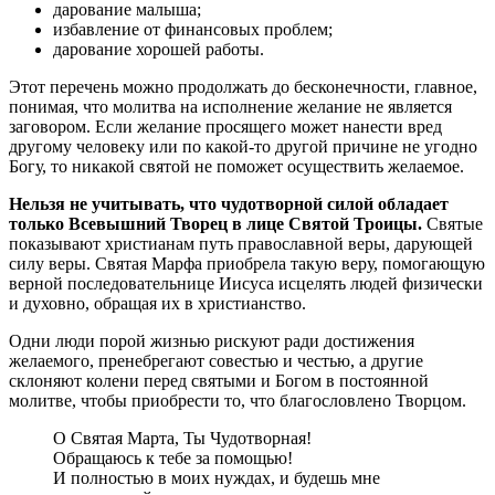
дарование малыша;
избавление от финансовых проблем;
дарование хорошей работы.
Этот перечень можно продолжать до бесконечности, главное,
понимая, что молитва на исполнение желание не является
заговором. Если желание просящего может нанести вред
другому человеку или по какой-то другой причине не угодно
Богу, то никакой святой не поможет осуществить желаемое.
Нельзя не учитывать, что чудотворной силой обладает
только Всевышний Творец в лице Святой Троицы.
Святые
показывают христианам путь православной веры, дарующей
силу веры. Святая Марфа приобрела такую веру, помогающую
верной последовательнице Иисуса исцелять людей физически
и духовно, обращая их в христианство.
Одни люди порой жизнью рискуют ради достижения
желаемого, пренебрегают совестью и честью, а другие
склоняют колени перед святыми и Богом в постоянной
молитве, чтобы приобрести то, что благословлено Творцом.
О Святая Марта, Ты Чудотворная!
Обращаюсь к тебе за помощью!
И полностью в моих нуждах, и будешь мне