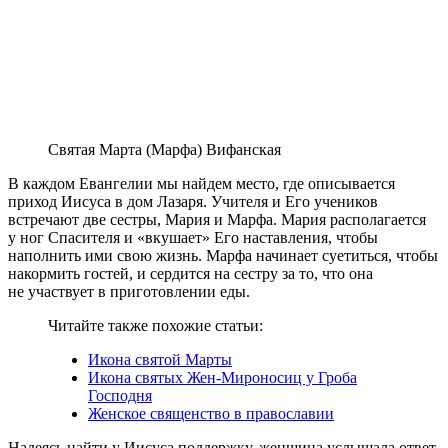
Святая Марта (Марфа) Вифанская
В каждом Евангелии мы найдем место, где описывается
приход Иисуса в дом Лазаря. Учителя и Его учеников
встречают две сестры, Мария и Марфа. Мария располагается
у ног Спасителя и «вкушает» Его наставления, чтобы
наполнить ими свою жизнь. Марфа начинает суетиться, чтобы
накормить гостей, и сердится на сестру за то, что она
не участвует в приготовлении еды.
Читайте также похожие статьи:
Икона святой Марты
Икона святых Жен-Мироносиц у Гроба
Господня
Женское священство в православии
Надеясь найти у Иисуса поддержку, женщина услышала ответ,