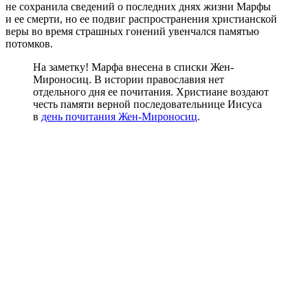
не сохранила сведений о последних днях жизни Марфы
и ее смерти, но ее подвиг распространения христианской
веры во время страшных гонений увенчался памятью
потомков.
На заметку! Марфа внесена в списки Жен-
Мироносиц. В истории православия нет
отдельного дня ее почитания. Христиане воздают
честь памяти верной последовательнице Иисуса
в
день почитания Жен-Мироносиц
.