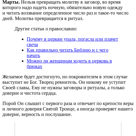
Марты.
Нельзя превращать молитву в заговор, во время
которого надо надеть ночную, обязательно новую одежду
и читать воззвание определенное число раз и такое-то число
дней. Молитва превращается в ритуал.
Другие статьи о православии:
Почему в церкви упала, погасла или плачет
свеча
Как правильно читать Библию и с чего
начать
Можно ли женщинам ходить в церковь в
брюках
Желаемое будет достигнуто, но покровителем в этом случае
выступит не Бог. Творец ревнитель. Он никому не уступит
Своей славы, Ему не нужны заговоры и ритуалы, а только
доверие и чистота сердца.
Порой Он слышит с первого раза и отвечает по крепости веры
и личного доверия Святой Троице, а иногда проверяет нашего
доверие, верность и послушание.