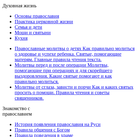
Духовная жизнь
Основы православия
Практика церковной жизни
Семья и дети
Мощи и святыни
Кухня
Православные молитвы о детях
Как правильно молиться
о здоровье и успехе ребенка. Святые, помогающие
матерям. Главные правила чтения текста.
Молитвы перед и после операции
Молитвы,
помогающие при операциях и для скорейшего
выздоровления. Какие святые помогают и как
правильно молиться.
Молитвы от сглаза, зависти и порчи
Как и каких святых
просить о помощи. Правила чтения и советы
священников.
Знакомство с
православием
История появления православия на Руси
Правила общения с Богом
Правила поведения в храме