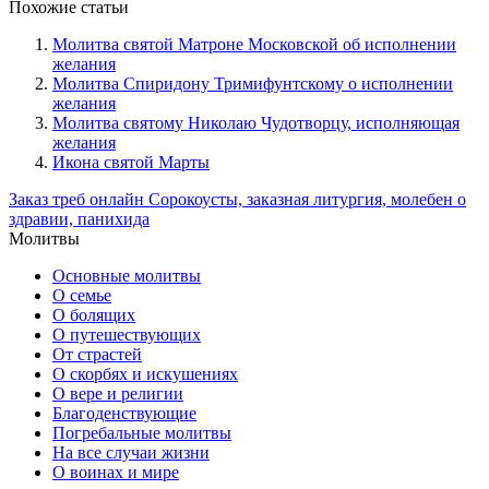
Похожие статьи
Молитва святой Матроне Московской об исполнении
желания
Молитва Спиридону Тримифунтскому о исполнении
желания
Молитва святому Николаю Чудотворцу, исполняющая
желания
Икона святой Марты
Заказ треб онлайн
Сорокоусты, заказная литургия, молебен о
здравии, панихида
Молитвы
Основные молитвы
О семье
О болящих
О путешествующих
От страстей
О скорбях и искушениях
О вере и религии
Благоденствующие
Погребальные молитвы
На все случаи жизни
О воинах и мире