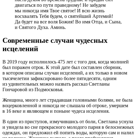
двигаться по пути праведному! Не забудем
мы никогда имя Твое святое! И всю жизнь
восхвалять Тебя будем, о святейший Артемий!
Да будет на все воля Божия! Во имя Отца, и Сына,
и Святого Духа. Аминь.
Современные случаи чудесных
исцелений
В 2019 году исполнилось 475 лет с того дня, когда молнией
был поражен отрок. К этой дате был составлен сборник,
в котором описаны случаи исцелений, а их только в новом
тысячелетии зафиксировано более пятидесяти, одним
из удивительных можно назвать рассказ Светланы
Гончаровой из Подмосковья.
Женщина, много лет страдавшая головными болями, не была
воцерковленной и никогда не слышала об отроке, умершем
в 16 веке и являющем и поныне чудеса исцеления.
В один из приступов, измучившись от боли, Светлана уснула
и увидела во сне прекрасного молодого парня в белоснежных
одеждах, он предложил ей попить воды, которую сам и налил