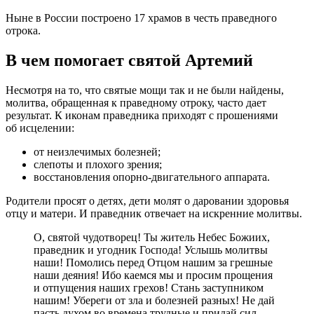
Ныне в России построено 17 храмов в честь праведного
отрока.
В чем помогает святой Артемий
Несмотря на то, что святые мощи так и не были найдены,
молитва, обращенная к праведному отроку, часто дает
результат. К иконам праведника приходят с прошениями
об исцелении:
от неизлечимых болезней;
слепоты и плохого зрения;
восстановления опорно-двигательного аппарата.
Родители просят о детях, дети молят о даровании здоровья
отцу и матери. И праведник отвечает на искренние молитвы.
О, святой чудотворец! Ты житель Небес Божиих,
праведник и угодник Господа! Услышь молитвы
наши! Помолись перед Отцом нашим за грешные
наши деяния! Ибо каемся мы и просим прощения
и отпущения наших грехов! Стань заступником
нашим! Убереги от зла и болезней разных! Не дай
пасть духом во времена трудные и придай сил