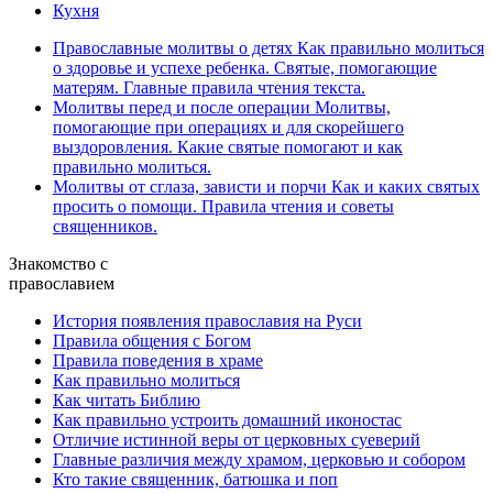
Кухня
Православные молитвы о детях
Как правильно молиться
о здоровье и успехе ребенка. Святые, помогающие
матерям. Главные правила чтения текста.
Молитвы перед и после операции
Молитвы,
помогающие при операциях и для скорейшего
выздоровления. Какие святые помогают и как
правильно молиться.
Молитвы от сглаза, зависти и порчи
Как и каких святых
просить о помощи. Правила чтения и советы
священников.
Знакомство с
православием
История появления православия на Руси
Правила общения с Богом
Правила поведения в храме
Как правильно молиться
Как читать Библию
Как правильно устроить домашний иконостас
Отличие истинной веры от церковных суеверий
Главные различия между храмом, церковью и собором
Кто такие священник, батюшка и поп