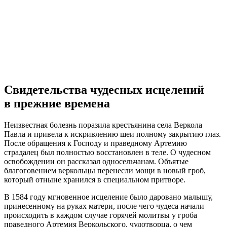
Свидетельства чудесных исцелений
в прежние времена
Неизвестная болезнь поразила крестьянина села Веркола
Павла и привела к искривлению шеи полному закрытию глаз.
После обращения к Господу и праведному Артемию
страдалец был полностью восстановлен в теле. О чудесном
освобождении он рассказал односельчанам. Объятые
благоговением веркольцы перенесли мощи в новый гроб,
который отныне хранился в специальном притворе.
В 1584 году мгновенное исцеление было даровано малышу,
принесенному на руках матери, после чего чудеса начали
происходить в каждом случае горячей молитвы у гроба
праведного Артемия Веркольского, чудотворца, о чем