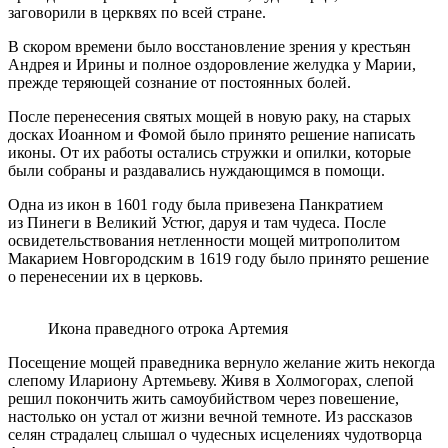
заговорили в церквях по всей стране.
В скором времени было восстановление зрения у крестьян
Андрея и Ирины и полное оздоровление желудка у Марии,
прежде теряющей сознание от постоянных болей.
После перенесения святых мощей в новую раку, на старых
досках Иоанном и Фомой было принято решение написать
иконы. От их работы остались стружки и опилки, которые
были собраны и раздавались нуждающимся в помощи.
Одна из икон в 1601 году была привезена Панкратием
из Пинеги в Великий Устюг, даруя и там чудеса. После
освидетельствования нетленности мощей митрополитом
Макарием Новгородским в 1619 году было принято решение
о перенесении их в церковь.
Икона праведного отрока Артемия
Посещение мощей праведника вернуло желание жить некогда
слепому Илариону Артемьеву. Живя в Холмогорах, слепой
решил покончить жить самоубийством через повешение,
настолько он устал от жизни вечной темноте. Из рассказов
селян страдалец слышал о чудесных исцелениях чудотворца