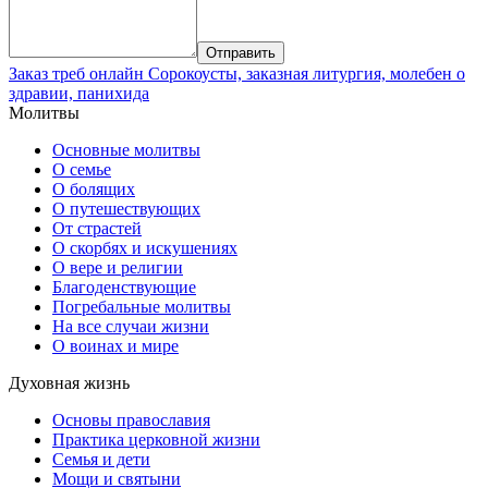
Заказ треб онлайн
Сорокоусты, заказная литургия, молебен о
здравии, панихида
Молитвы
Основные молитвы
О семье
О болящих
О путешествующих
От страстей
О скорбях и искушениях
О вере и религии
Благоденствующие
Погребальные молитвы
На все случаи жизни
О воинах и мире
Духовная жизнь
Основы православия
Практика церковной жизни
Семья и дети
Мощи и святыни