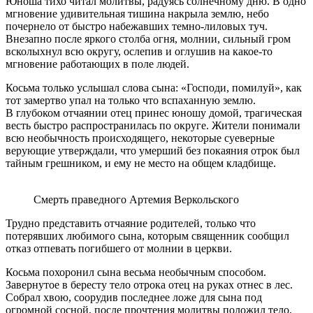
Юноша тихо читал молитвы, радуясь солнечному дню. В одно
мгновение удивительная тишина накрыла землю, небо
почернело от быстро набежавших темно-лиловых туч.
Внезапно после яркого столба огня, молнии, сильный гром
всколыхнул всю округу, ослепив и оглушив на какое-то
мгновение работающих в поле людей.
Косьма только услышал слова сына: «Господи, помилуй», как
тот замертво упал на только что вспаханную землю.
В глубоком отчаянии отец принес юношу домой, трагическая
весть быстро распространилась по округе. Жители понимали
всю необычность происходящего, некоторые суеверные
верующие утверждали, что умерший без покаяния отрок был
тайным грешником, и ему не место на общем кладбище.
Смерть праведного Артемия Веркольского
Трудно представить отчаяние родителей, только что
потерявших любимого сына, которым священник сообщил
отказ отпевать погибшего от молнии в церкви.
Косьма похоронил сына весьма необычным способом.
Завернутое в бересту тело отрока отец на руках отнес в лес.
Собрал хвою, соорудив последнее ложе для сына под
огромной сосной, после прочтения молитвы положил тело,