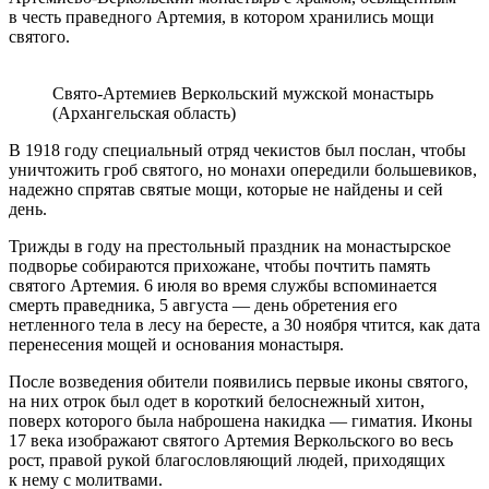
в честь праведного Артемия, в котором хранились мощи
святого.
Свято-Артемиев Веркольский мужской монастырь
(Архангельская область)
В 1918 году специальный отряд чекистов был послан, чтобы
уничтожить гроб святого, но монахи опередили большевиков,
надежно спрятав святые мощи, которые не найдены и сей
день.
Трижды в году на престольный праздник на монастырское
подворье собираются прихожане, чтобы почтить память
святого Артемия. 6 июля во время службы вспоминается
смерть праведника, 5 августа — день обретения его
нетленного тела в лесу на бересте, а 30 ноября чтится, как дата
перенесения мощей и основания монастыря.
После возведения обители появились первые иконы святого,
на них отрок был одет в короткий белоснежный хитон,
поверх которого была наброшена накидка — гиматия. Иконы
17 века изображают святого Артемия Веркольского во весь
рост, правой рукой благословляющий людей, приходящих
к нему с молитвами.