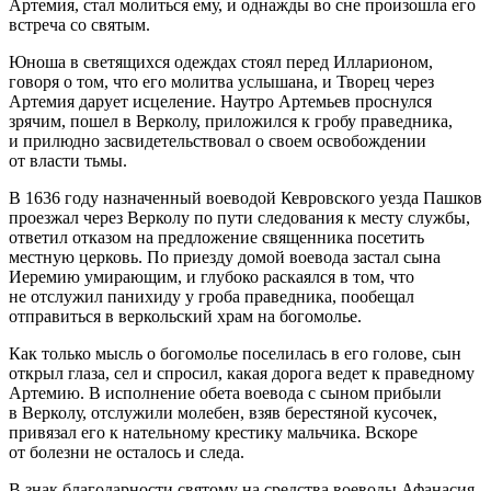
Артемия, стал молиться ему, и однажды во сне произошла его
встреча со святым.
Юноша в светящихся одеждах стоял перед Илларионом,
говоря о том, что его молитва услышана, и Творец через
Артемия дарует исцеление. Наутро Артемьев проснулся
зрячим, пошел в Верколу, приложился к гробу праведника,
и прилюдно засвидетельствовал о своем освобождении
от власти тьмы.
В 1636 году назначенный воеводой Кевровского уезда Пашков
проезжал через Верколу по пути следования к месту службы,
ответил отказом на предложение священника посетить
местную церковь. По приезду домой воевода застал сына
Иеремию умирающим, и глубоко раскаялся в том, что
не отслужил панихиду у гроба праведника, пообещал
отправиться в веркольский храм на богомолье.
Как только мысль о богомолье поселилась в его голове, сын
открыл глаза, сел и спросил, какая дорога ведет к праведному
Артемию. В исполнение обета воевода с сыном прибыли
в Верколу, отслужили молебен, взяв берестяной кусочек,
привязал его к нательному крестику мальчика. Вскоре
от болезни не осталось и следа.
В знак благодарности святому на средства воеводы Афанасия