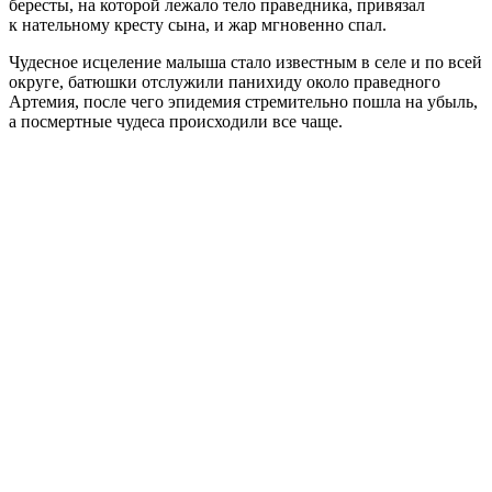
бересты, на которой лежало тело праведника, привязал
к нательному кресту сына, и жар мгновенно спал.
Чудесное исцеление малыша стало известным в селе и по всей
округе, батюшки отслужили панихиду около праведного
Артемия, после чего эпидемия стремительно пошла на убыль,
а посмертные чудеса происходили все чаще.