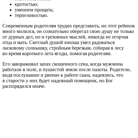
кротостью;
умением прощать;
терпеливостью.
Современным родителям трудно представить, но этот ребенок
много молился, он сознательно оберегал свою душу не только
от дурных дел, но и греховных мыслей, никогда не огорчая
отца и мать. Светлый душой юноша умел радоваться
ласковому солнышку, стройным березкам, собирая в лесу
во время короткого лета ягоды, помогая родителям.
Его завораживал запах скошенного сена, когда мужчины
работали в поле, и пушистой земли после пахоты. Родители,
видя послушание и рвение к работе сына, надеялись, что
в старости у них будет надежный помощник, но Бог
распорядился иначе.