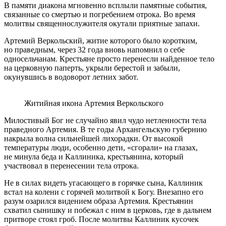
В памяти диакона мгновенно всплыли памятные события,
связанные со смертью и погребением отрока. Во время
молитвы священнослужителя окутали приятные запахи.
Артемий Веркольский, житие которого было коротким,
но праведным, через 32 года вновь напомнил о себе
односельчанам. Крестьяне просто перенесли найденное тело
на церковную паперть, укрыли берестой и забыли,
окунувшись в водоворот летних забот.
Житийная икона Артемия Веркольского
Милостивый Бог не случайно явил чудо нетленности тела
праведного Артемия. В те годы Архангельскую губернию
накрыла волна сильнейшей лихорадки. От высокой
температуры люди, особенно дети, «сгорали» на глазах,
не минула беда и Каллиника, крестьянина, который
участвовал в перенесении тела отрока.
Не в силах видеть угасающего в горячке сына, Каллиник
встал на колени с горячей молитвой к Богу. Внезапно его
разум озарился видением образа Артемия. Крестьянин
схватил сынишку и побежал с ним в церковь, где в дальнем
притворе стоял гроб. После молитвы Каллиник кусочек