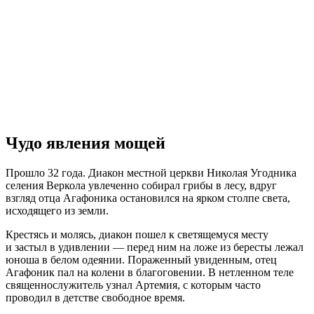
Чудо явления мощей
Прошло 32 года. Диакон местной церкви Николая Угодника
селения Веркола увлеченно собирал грибы в лесу, вдруг
взгляд отца Агафоника остановился на ярком столпе света,
исходящего из земли.
Крестясь и молясь, диакон пошел к светящемуся месту
и застыл в удивлении — перед ним на ложе из бересты лежал
юноша в белом одеянии. Пораженный увиденным, отец
Агафоник пал на колени в благоговении. В нетленном теле
священнослужитель узнал Артемия, с которым часто
проводил в детстве свободное время.