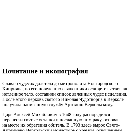
Почитание и иконография
Слава о чудесах долетела до митрополита Новгородского
Киприяна, по его повелению священники освидетельствовали
нетленное тело, составили список явленных чудес исцеления.
После этого церковь святого Николая Чудотворца в Верколе
получила написанную службу Артемию Веркольскому.
Царь Алексей Михайлович в 1648 году распорядился
перенести святые останки в посланную ним раку, основав
на месте их обретения обитель. В 1793 здесь вырос Свято-
Артемиево-Веркольский монастырь с храмом, освященным