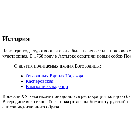
История
Через три года чудотворная икона была перенесена в покровс
чудотворная. В 1768 году в Ахтырке освятили новый собор Пок
О других почитаемых иконах Богородицы:
Отчаянных Единая Надежда
Касперовская
Взыграние младенца
В начале XX века иконе понадобилась реставрация, которую бы
В середине века икона была пожертвована Комитету русской п
список чудотворного образа.