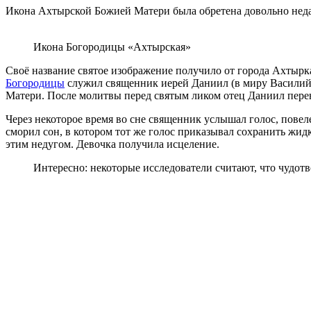
Икона Ахтырской Божией Матери была обретена довольно недав
Икона Богородицы «Ахтырская»
Своё название святое изображение получило от города Ахтырк
Богородицы
служил священник иерей Даниил (в миру Василий Д
Матери. После молитвы перед святым ликом отец Даниил перен
Через некоторое время во сне священник услышал голос, повеле
сморил сон, в котором тот же голос приказывал сохранить жи
этим недугом. Девочка получила исцеление.
Интересно: некоторые исследователи считают, что чудот