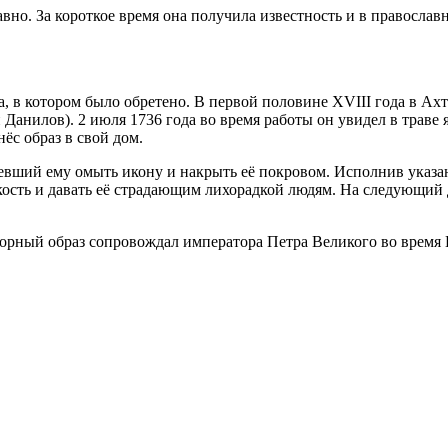
но. За короткое время она получила известность и в православ
а, в котором было обретено. В первой половине XVIII года в А
анилов). 2 июля 1736 года во время работы он увидел в траве 
ёс образ в свой дом.
вший ему омыть икону и накрыть её покровом. Исполнив указание
дкость и давать её страдающим лихорадкой людям. На следующий
ворный образ сопровождал императора Петра Великого во время