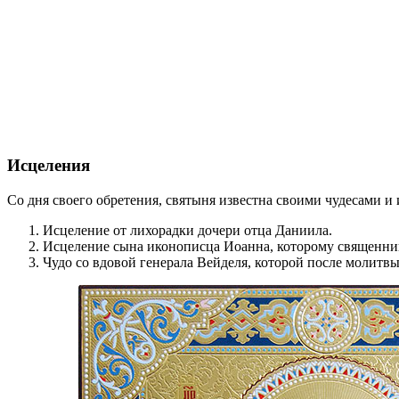
Исцеления
Со дня своего обретения, святыня известна своими чудесами 
Исцеление от лихорадки дочери отца Даниила.
Исцеление сына иконописца Иоанна, которому священник
Чудо со вдовой генерала Вейделя, которой после молитв