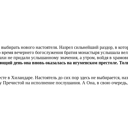
выбирать нового настоятеля. Назрел сильнейший раздор, в кот
о время вечернего богослужения братия монастыря услышала ве
ахи не придали услышанному значения, а утром, войдя в храмов
ующий день она вновь оказалась на игуменском престоле. Тол
те в Хиландаре. Настоятель до сих пор здесь не выбирается, н
у Пречистой на исполнение послушания. А Она, в свою очередь