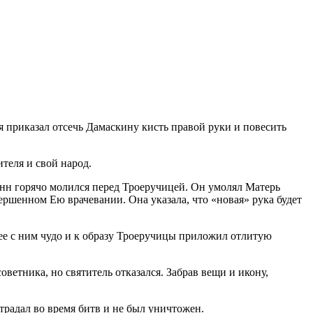
я приказал отсечь Дамаскину кисть правой руки и повесить
ителя и свой народ.
анн горячо молился перед Троеручицей. Он умолял Матерь
ершенном Ею врачевании. Она указала, что «новая» рука будет
е с ним чудо и к образу Троеручицы приложил отлитую
оветника, но святитель отказался. Забрав вещи и икону,
традал во время битв и не был уничтожен.