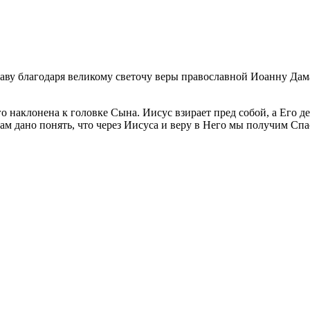
аву благодаря великому светочу веры православной Иоанну Дам
о наклонена к головке Сына. Иисус взирает пред собой, а Его д
 дано понять, что через Иисуса и веру в Него мы получим Спас