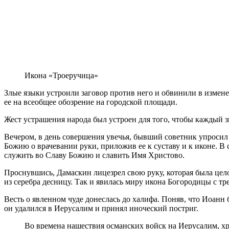
Икона «Троеручица»
Злые языки устроили заговор против него и обвинили в измене
ее на всеобщее обозрение на городской площади.
Жест устрашения народа был устроен для того, чтобы каждый зна
Вечером, в день совершения увечья, бывший советник упросил 
Божию о врачевании руки, приложив ее к суставу и к иконе. В
служить во Славу Божию и славить Имя Христово.
Проснувшись, Дамаскин лицезрел свою руку, которая была це
из серебра десницу. Так и явилась миру икона Богородицы с тр
Весть о явленном чуде донеслась до халифа. Поняв, что Иоанн 
он удалился в Иерусалим и принял иноческий постриг.
Во времена нашествия османских войск на Иерусалим, хри