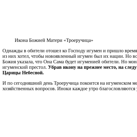
Икона Божией Матери «Троеручица»
Однажды в обители отошел ко Господу игумен и пришло время 
из них хотел, чтобы новоявленный игумен был их нации. Но в
Божия указала, что Она Сама будет игуменией обители. Но мон
игуменский престол.
Убрав икону на прежнее место, на след
Царицы Небесной.
И по сегодняшний день Троеручица покоится на игуменском мес
хозяйственных вопросов. Иноки каждое утро благословляются 