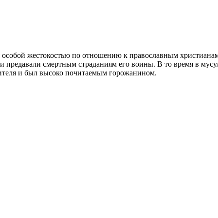
я особой жестокостью по отношению к православным христиана
и предавали смертным страданиям его воины. В то время в мус
вителя и был высоко почитаемым горожанином.