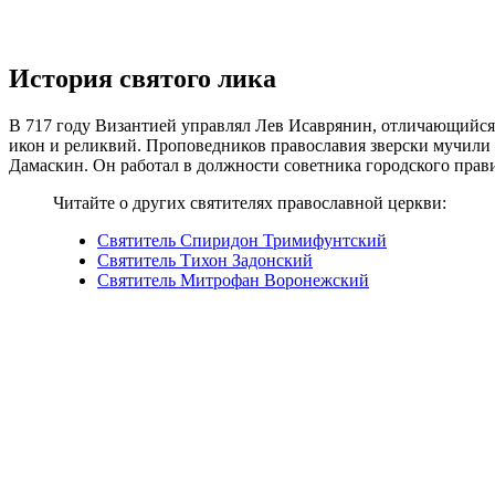
История святого лика
В 717 году Византией управлял Лев Исаврянин, отличающийс
икон и реликвий. Проповедников православия зверски мучили 
Дамаскин. Он работал в должности советника городского пра
Читайте о других святителях православной церкви:
Святитель Спиридон Тримифунтский
Святитель Тихон Задонский
Святитель Митрофан Воронежский