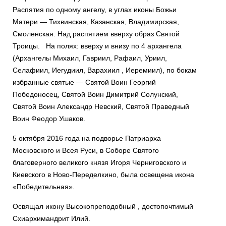
Распятия по одному ангелу, в углах иконы Божьи
Матери — Тихвинская, Казанская, Владимирская,
Смоленская. Над распятием вверху образ Святой
Троицы. На полях: вверху и внизу по 4 архангела
(Архангелы Михаил, Гавриил, Рафаил, Уриил,
Селафиил, Иегудиил, Варахиил , Иеремиил), по бокам
избранные святые — Святой Воин Георгий
Победоносец, Святой Воин Димитрий Солунский,
Святой Воин Александр Невский, Святой Праведный
Воин Феодор Ушаков.
5 октября 2016 года на подворье Патриарха
Московского и Всея Руси, в Соборе Святого
благоверного великого князя Игоря Черниговского и
Киевского в Ново-Переделкино, была освещена икона
«Победительная».
Освящал икону Высокопреподобный , достопочтимый
Схиархимандрит Илий.