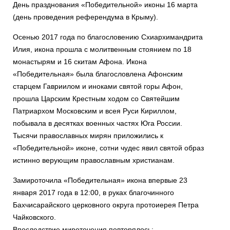
День празднования «Победительной» иконы 16 марта
(день проведения референдума в Крыму).
Осенью 2017 года по благословению Схиархимандрита
Илия, икона прошла с молитвенным стоянием по 18
монастырям и 16 скитам Афона. Икона
«Победительная» была благословлена Афонским
старцем Гавриилом и иноками святой горы Афон,
прошла Царским Крестным ходом со Святейшим
Патриархом Московским и всея Руси Кириллом,
побывала в десятках военных частях Юга России.
Тысячи православных мирян приложились к
«Победительной» иконе, сотни чудес явил святой образ
истинно верующим православным христианам.
Замироточила «Победительная» икона впервые 23
января 2017 года в 12:00, в руках благочинного
Бахчисарайского церковного округа протоиерея Петра
Чайковского.
Впоследствие мироточения повторялось: