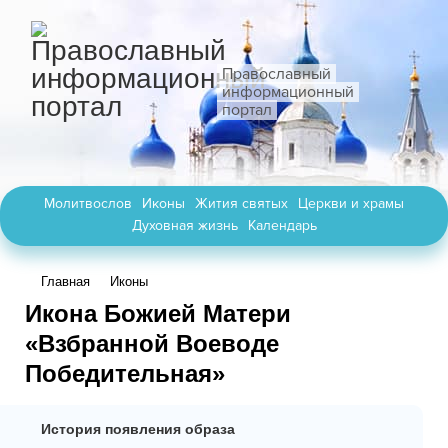
Православный
информационный
портал
Молитвослов
Иконы
Жития святых
Церкви и храмы
Духовная жизнь
Календарь
Главная
Иконы
Икона Божией Матери
«Взбранной Воеводе
Победительная»
История появления образа