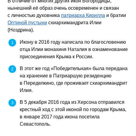
В отличие от многих других икон Богородицы,
нынешний её образ очень осовременен и связан
с личностью духовника
патриарха Кирилла
и братии
Оптиной пустыни
схиархимандрита Илии
(Ноздрина).
Икону в 2016 году написала по благословению
отца Илии монахиня Наталия в ознаменование
присоединения Крыма к России.
В этот же год «Победительная» была передана
на хранение в Патриаршую резиденцию
в Переделкино, где проживает схиархимандрит
Илия.
В 5 декабря 2016 года из Херсона отправился
крестный ход с этой иконой по городам Крыма,
в январе 2017 года икона посетила
Севастополь.