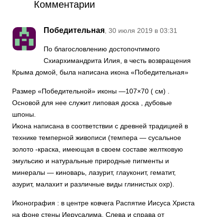
Комментарии
Победительная
, 30 июля 2019 в 03:31
По благословлению достопочтимого
Схиархимандрита Илия, в честь возвращения
Крыма домой, была написана икона «Победительная»
Размер «Победительной» иконы —107×70 ( см) .
Основой для нее служит липовая доска , дубовые
шпоны.
Икона написана в соответствии с древней традицией в
технике темперной живописи (темпера — сусальное
золото -краска, имеющая в своем составе желтковую
эмульсию и натуральные природные пигменты и
минералы — киноварь, лазурит, глауконит, гематит,
азурит, малахит и различные виды глинистых охр).
Иконография : в центре ковчега Распятие Иисуса Христа
на фоне стены Иерусалима. Слева и справа от