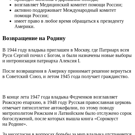
возглавляет Медицинский комитет помощи России;
активно поддерживает Международный комитет
помощи России;
имеет право в любое время обращаться к президенту
Америки.
Возвращение на Родину
В 1944 году владыка приглашен в Москву, где Патриарх всея
Руси Сергий почил с Богом, и были назначены новые выборы
и интронизация патриарха Алексия І.
После возвращения в Америку принимает решение вернуться
в Советский Союз, и летом 1945 года получает гражданство.
В конце лета 1947 года владыка Федченков возглавляет
Рижскую епархию, в 1948 году Русская православная церковь
отмечает пятисотлетие автокефалии, по этому поводу
митрополитом Рижским и Латвийским было отслужено сорок
богослужений, после которых вышла книга «Сорокоуст
на Родине».
За несогласие в вопросах борьбы за мир владыка отстраняется