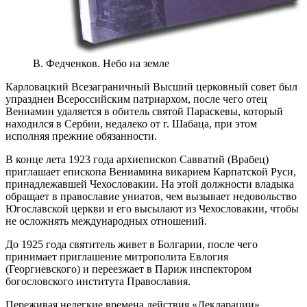
В. Федченков. Небо на земле
Карловацкий Всезаграничный Высший церковный совет был
упразднен Всероссийским патриархом, после чего отец
Вениамин удаляется в обитель святой Параскевы, который
находился в Сербии, недалеко от г. Шабаца, при этом
исполняя прежние обязанности.
В конце лета 1923 года архиепископ Савватий (Врабец)
приглашает епископа Вениамина викарием Карпатской Руси,
принадлежавшей Чехословакии. На этой должности владыка
обращает в православие униатов, чем вызывает недовольство
Югославской церкви и его высылают из Чехословакии, чтобы
не осложнять международных отношений.
До 1925 года святитель живет в Болгарии, после чего
принимает приглашение митрополита Евлогия
(Георгиевского) и переезжает в Париж инспектором
богословского института Православия.
Переживая нелегкие времена действия «Декларации»,