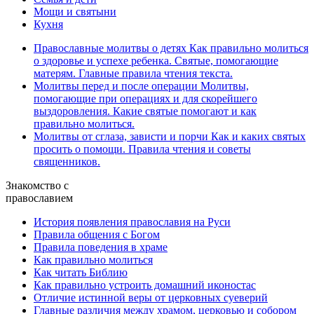
Мощи и святыни
Кухня
Православные молитвы о детях
Как правильно молиться
о здоровье и успехе ребенка. Святые, помогающие
матерям. Главные правила чтения текста.
Молитвы перед и после операции
Молитвы,
помогающие при операциях и для скорейшего
выздоровления. Какие святые помогают и как
правильно молиться.
Молитвы от сглаза, зависти и порчи
Как и каких святых
просить о помощи. Правила чтения и советы
священников.
Знакомство с
православием
История появления православия на Руси
Правила общения с Богом
Правила поведения в храме
Как правильно молиться
Как читать Библию
Как правильно устроить домашний иконостас
Отличие истинной веры от церковных суеверий
Главные различия между храмом, церковью и собором