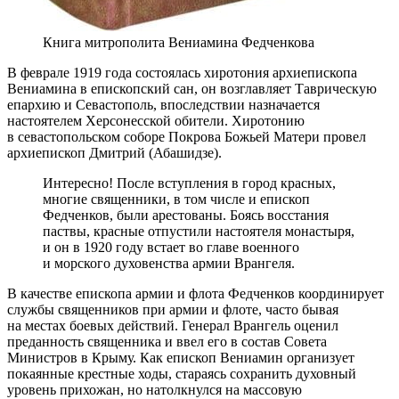
Книга митрополита Вениамина Федченкова
В феврале 1919 года состоялась хиротония архиепископа
Вениамина в епископский сан, он возглавляет Таврическую
епархию и Севастополь, впоследствии назначается
настоятелем Херсонесской обители. Хиротонию
в севастопольском соборе Покрова Божьей Матери провел
архиепископ Дмитрий (Абашидзе).
Интересно! После вступления в город красных,
многие священники, в том числе и епископ
Федченков, были арестованы. Боясь восстания
паствы, красные отпустили настоятеля монастыря,
и он в 1920 году встает во главе военного
и морского духовенства армии Врангеля.
В качестве епископа армии и флота Федченков координирует
службы священников при армии и флоте, часто бывая
на местах боевых действий. Генерал Врангель оценил
преданность священника и ввел его в состав Совета
Министров в Крыму. Как епископ Вениамин организует
покаянные крестные ходы, стараясь сохранить духовный
уровень прихожан, но натолкнулся на массовую