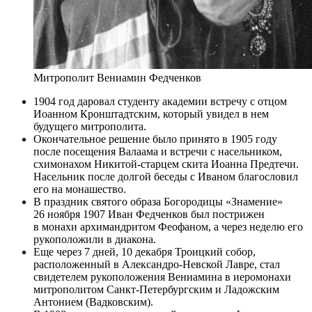
Митрополит Вениамин Федченков
1904 год даровал студенту академии встречу с отцом
Иоанном Кронштадтским, который увидел в нем
будущего митрополита.
Окончательное решение было принято в 1905 году
после посещения Валаама и встречи с насельником,
схимонахом Никитой-старцем скита Иоанна Предтечи.
Насельник после долгой беседы с Иваном благословил
его на монашество.
В праздник святого образа Богородицы «Знамение»
26 ноября 1907 Иван Федченков был пострижен
в монахи архимандритом Феофаном, а через неделю его
рукоположили в диакона.
Еще через 7 дней, 10 декабря Троицкий собор,
расположенный в Александро-Невской Лавре, стал
свидетелем рукоположения Вениамина в иеромонахи
митрополитом Санкт-Петербургским и Ладожским
Антонием (Вадковским).