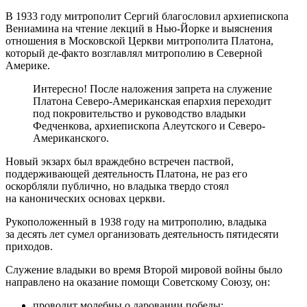
В 1933 году митрополит Сергий благословил архиепископа
Вениамина на чтение лекций в Нью-Йорке и выяснения
отношения в Московской Церкви митрополита Платона,
который де-факто возглавлял митрополию в Северной
Америке.
Интересно! После наложения запрета на служение
Платона Северо-Американская епархия переходит
под покровительство и руководство владыки
Федченкова, архиепископа Алеутского и Северо-
Американского.
Новый экзарх был враждебно встречен паствой,
поддерживающей деятельность Платона, не раз его
оскорбляли публично, но владыка твердо стоял
на канонических основах церкви.
Рукоположенный в 1938 году на митрополию, владыка
за десять лет сумел организовать деятельность пятидесяти
приходов.
Служение владыки во время Второй мировой войны было
направлено на оказание помощи Советскому Союзу, он:
проводит молебны о даровании победы;