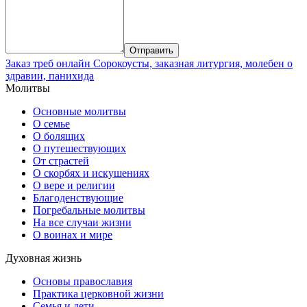
Заказ треб онлайн
Сорокоусты, заказная литургия, молебен о
здравии, панихида
Молитвы
Основные молитвы
О семье
О болящих
О путешествующих
От страстей
О скорбях и искушениях
О вере и религии
Благоденствующие
Погребальные молитвы
На все случаи жизни
О воинах и мире
Духовная жизнь
Основы православия
Практика церковной жизни
Семья и дети