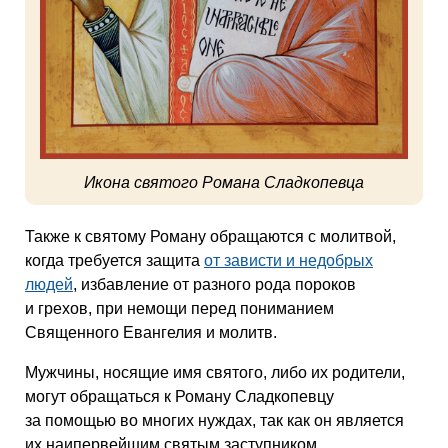
Икона святого Романа Сладкопевца
Также к святому Роману обращаются с молитвой,
когда требуется защита
от зависти и недобрых
людей
, избавление от разного рода пороков
и грехов, при немощи перед пониманием
Священного Евангелия и молитв.
Мужчины, носящие имя святого, либо их родители,
могут обращаться к Роману Сладкопевцу
за помощью во многих нуждах, так как он является
их наипервейшим святым заступником.