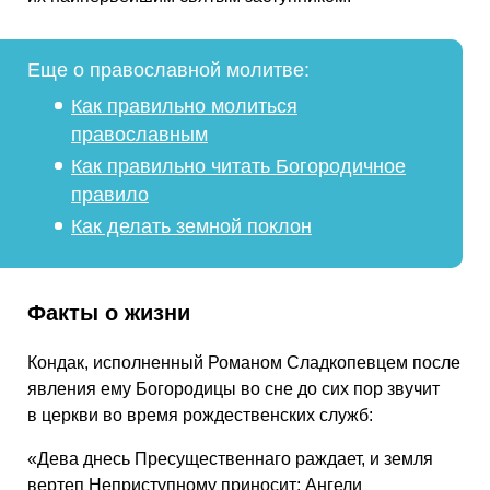
Еще о православной молитве:
Как правильно молиться
православным
Как правильно читать Богородичное
правило
Как делать земной поклон
Факты о жизни
Кондак, исполненный Романом Сладкопевцем после
явления ему Богородицы во сне до сих пор звучит
в церкви во время рождественских служб:
«Дева днесь Пресущественнаго раждает, и земля
вертеп Неприступному приносит; Ангели