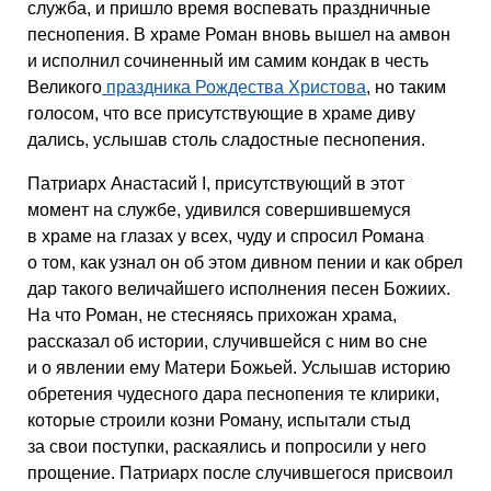
служба, и пришло время воспевать праздничные
песнопения. В храме Роман вновь вышел на амвон
и исполнил сочиненный им самим кондак в честь
Великого
праздника Рождества Христова
, но таким
голосом, что все присутствующие в храме диву
дались, услышав столь сладостные песнопения.
Патриарх Анастасий I, присутствующий в этот
момент на службе, удивился совершившемуся
в храме на глазах у всех, чуду и спросил Романа
о том, как узнал он об этом дивном пении и как обрел
дар такого величайшего исполнения песен Божиих.
На что Роман, не стесняясь прихожан храма,
рассказал об истории, случившейся с ним во сне
и о явлении ему Матери Божьей. Услышав историю
обретения чудесного дара песнопения те клирики,
которые строили козни Роману, испытали стыд
за свои поступки, раскаялись и попросили у него
прощение. Патриарх после случившегося присвоил