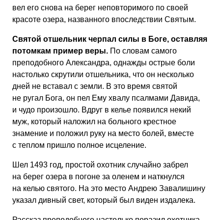
вел его снова на берег неповторимого по своей
красоте озера, названного впоследствии Святым.
Святой отшельник черпал силы в Боге, оставляя
потомкам пример веры.
По словам самого
преподобного Александра, однажды острые боли
настолько скрутили отшельника, что он несколько
дней не вставал с земли. В это время святой
не ругал Бога, он пел Ему хвалу псалмами Давида,
и чудо произошло. Вдруг в келье появился некий
муж, который наложил на больного крестное
знамение и положил руку на место болей, вместе
с теплом пришло полное исцеление.
Шел 1493 год, простой охотник случайно забрел
на берег озера в погоне за оленем и наткнулся
на келью святого. На это место Андрею Завалишину
указал дивный свет, который был виден издалека.
Рассказ преподобного настолько поразил охотника,