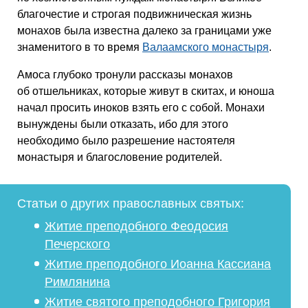
благочестие и строгая подвижническая жизнь
монахов была известна далеко за границами уже
знаменитого в то время
Валаамского монастыря
.
Амоса глубоко тронули рассказы монахов
об отшельниках, которые живут в скитах, и юноша
начал просить иноков взять его с собой. Монахи
вынуждены были отказать, ибо для этого
необходимо было разрешение настоятеля
монастыря и благословение родителей.
Статьи о других православных святых:
Житие преподобного Феодосия
Печерского
Житие преподобного Иоанна Кассиана
Римлянина
Житие святого преподобного Григория