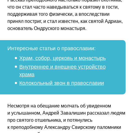
что он стал часто наведываться к святому в гости,
поддерживая того физически, а впоследствии
принял постриг, и стал известен, как святой Адриан,
основатель Ондруского монастыря.
Интересные статьи о православии:
Храм, собор, церковь и монастырь
Внутреннее и внешнее устройство
храма
Колокольный звон в православии
Несмотря на обещание молчать об увиденном
и услышанном, Андрей Завалишин рассказал людям
про святого отшельника, и потянулись
к преподобному Александру Свирскому паломники