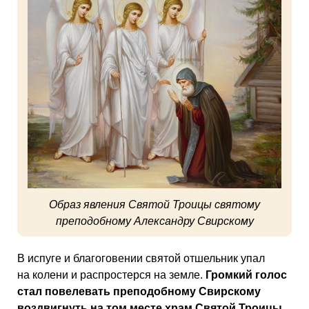
Образ явления Святой Троицы святому
преподобному Александру Свирскому
В испуге и благоговении святой отшельник упал
на колени и распростерся на земле.
Громкий голос
стал повелевать преподобному Свирскому
воздвигнуть на том месте храм Святой Троицы,