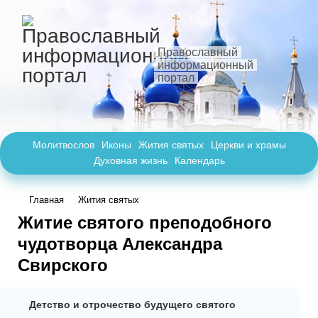
Православный
информационный
портал
Молитвослов
Иконы
Жития святых
Церкви и храмы
Духовная жизнь
Календарь
Главная
Жития святых
Житие святого преподобного
чудотворца Александра
Свирского
Детство и отрочество будущего святого