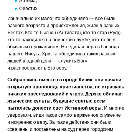
Артема;
Феостих.
Изначально их мало что объединяло — все были
разного возраста и происхождения, жили в разных
местах. Кто-то был юн (Антипатр), кто-то стар (Руф),
кто-то находился на воинской службе, кто-то был
обычным горожанином. Но единая вера в Господа
нашего Иисуса Христа объединила таких разных
людей в одной цели — служить Богу
и распространять Его веру.
Собравшись вместе в городе Кизик, они начали
открытую проповедь христианства, не страшась
никаких преследований и угроз. Дерзко обличая
языческие культы, будущие святые всем
пытались донести свет Истинной веры.
И многие
уверовали, видя такое самоотверженное служение
и искреннюю веру. За такие действия они были
схвачены и поставлены на суд перед городским