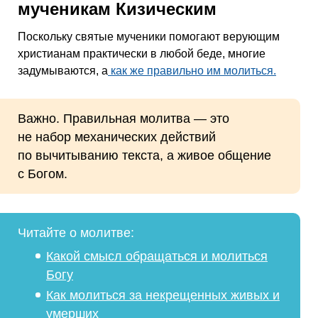
мученикам Кизическим
Поскольку святые мученики помогают верующим
христианам практически в любой беде, многие
задумываются, а
как же правильно им молиться.
Важно. Правильная молитва — это
не набор механических действий
по вычитыванию текста, а живое общение
с Богом.
Читайте о молитве:
Какой смысл обращаться и молиться
Богу
Как молиться за некрещенных живых и
умерших