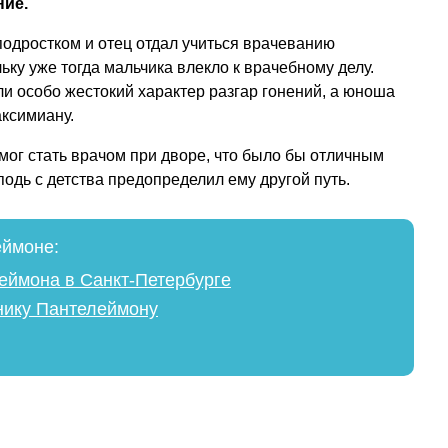
ние.
подростком и отец отдал учиться врачеванию
ьку уже тогда мальчика влекло к врачебному делу.
ли особо жестокий характер разгар гонений, а юноша
ксимиану.
мог стать врачом при дворе, что было бы отличным
подь с детства предопределил ему другой путь.
еймоне:
еймона в Санкт-Петербурге
нику Пантелеймону