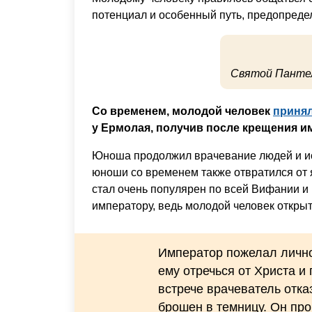
потенциал и особенный путь, предопреде
Святой Пантел
Со временем, молодой человек
принял
у Ермолая, получив после крещения и
Юноша продолжил врачевание людей и ис
юноши со временем также отвратился от я
стал очень популярен по всей Вифании и 
императору, ведь молодой человек откры
Император пожелал лично
ему отречься от Христа и
встрече врачеватель отка
брошен в темницу. Он пр