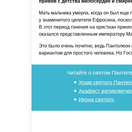
привив с детства милосердие и смире
Мать мальчика умерла, когда он был еще 
у знаменитого целителя Ефросина, поскол
В этот период гонения на христиан приня
оказался представленным императору Ма
Это было очень почетно, ведь Пантолеон 
вариантом для простого человека. Но Гос
Читайте о святом Пантел
Храм святого Пантел
Акафист великомуче
Икона святого