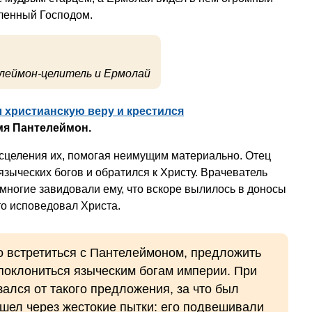
ленный Господом.
еймон-целитель и Ермолай
 христианскую веру и крестился
мя Пантелеймон.
целения их, помогая неимущим материально. Отец
зыческих богов и обратился к Христу. Врачеватель
многие завидовали ему, что вскоре вылилось в доносы
то исповедовал Христа.
 встретиться с Пантелеймоном, предложить
 поклониться языческим богам империи. При
зался от такого предложения, за что был
ошел через жестокие пытки: его подвешивали