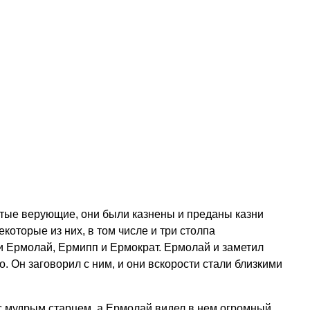
тые верующие, они были казнены и преданы казни
екоторые из них, в том числе и три столпа
и Ермолай, Ермипп и Ермократ. Ермолай и заметил
. Он заговорил с ним, и они вскорости стали близкими
с мудрым старцем, а Ермолай видел в нем огромный