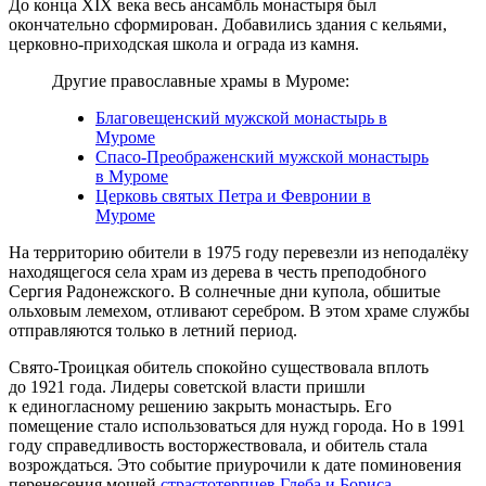
До конца XIX века весь ансамбль монастыря был
окончательно сформирован. Добавились здания с кельями,
церковно-приходская школа и ограда из камня.
Другие православные храмы в Муроме:
Благовещенский мужской монастырь в
Муроме
Спасо-Преображенский мужской монастырь
в Муроме
Церковь святых Петра и Февронии в
Муроме
На территорию обители в 1975 году перевезли из неподалёку
находящегося села храм из дерева в честь преподобного
Сергия Радонежского. В солнечные дни купола, обшитые
ольховым лемехом, отливают серебром. В этом храме службы
отправляются только в летний период.
Свято-Троицкая обитель спокойно существовала вплоть
до 1921 года. Лидеры советской власти пришли
к единогласному решению закрыть монастырь. Его
помещение стало использоваться для нужд города. Но в 1991
году справедливость восторжествовала, и обитель стала
возрождаться. Это событие приурочили к дате поминовения
перенесения мощей
страстотерпцев Глеба и Бориса
—