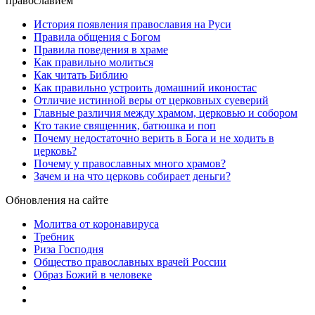
православием
История появления православия на Руси
Правила общения с Богом
Правила поведения в храме
Как правильно молиться
Как читать Библию
Как правильно устроить домашний иконостас
Отличие истинной веры от церковных суеверий
Главные различия между храмом, церковью и собором
Кто такие священник, батюшка и поп
Почему недостаточно верить в Бога и не ходить в
церковь?
Почему у православных много храмов?
Зачем и на что церковь собирает деньги?
Обновления на сайте
Молитва от коронавируса
Требник
Риза Господня
Общество православных врачей России
Образ Божий в человеке