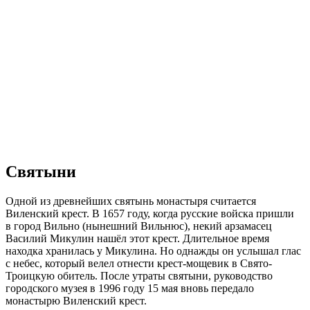
Святыни
Одной из древнейших святынь монастыря считается
Виленский крест. В 1657 году, когда русские войска пришли
в город Вильно (нынешний Вильнюс), некий арзамасец
Василий Микулин нашёл этот крест. Длительное время
находка хранилась у Микулина. Но однажды он услышал глас
с небес, который велел отнести крест-мощевик в Свято-
Троицкую обитель. После утраты святыни, руководство
городского музея в 1996 году 15 мая вновь передало
монастырю Виленский крест.