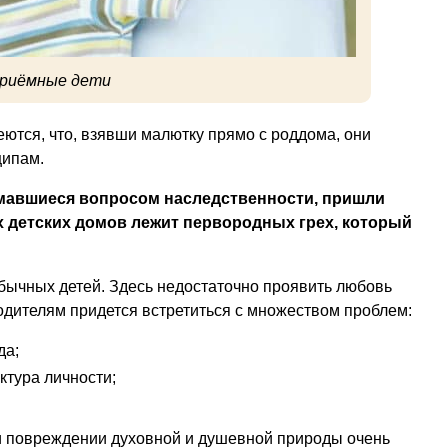
риёмные дети
ются, что, взявши малютку прямо с роддома, они
ципам.
имавшиеся вопросом наследственности, пришли
х детских домов лежит первородных грех, который
обычных детей. Здесь недостаточно проявить любовь
одителям придется встретиться с множеством проблем:
да;
тура личности;
и повреждении духовной и душевной природы очень