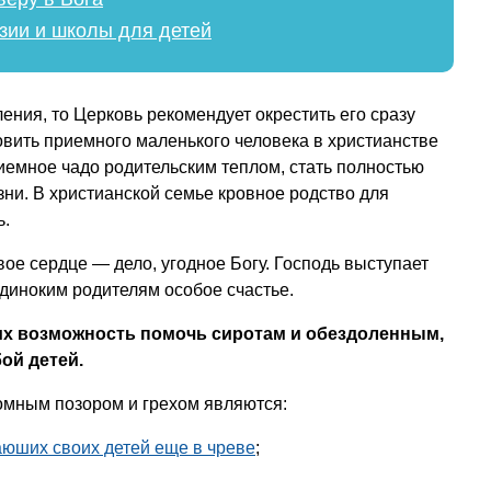
зии и школы для детей
ения, то Церковь рекомендует окрестить его сразу
вить приемного маленького человека в христианстве
иемное чадо родительским теплом, стать полностью
ни. В христианской семье кровное родство для
ь.
вое сердце — дело, угодное Богу. Господь выступает
одиноким родителям особое счастье.
х возможность помочь сиротам и обездоленным,
ой детей.
ромным позором и грехом являются:
юших своих детей еще в чреве
;