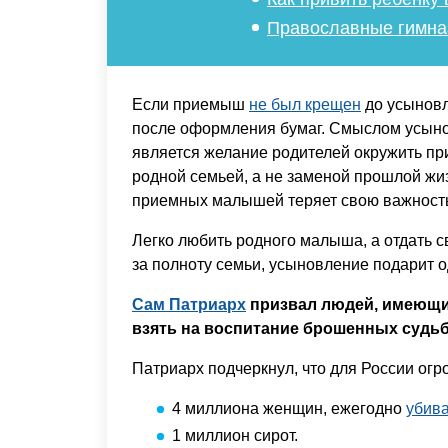
Православные гимна
Если приемыш
не был крещен
до усыновл
после оформления бумаг. Смыслом усыно
является желание родителей окружить пр
родной семьей, а не заменой прошлой жиз
приемных малышей теряет свою важност
Легко любить родного малыша, а отдать с
за полноту семьи, усыновление подарит 
Сам Патриарх
призвал людей, имеющи
взять на воспитание брошенных судьб
Патриарх подчеркнул, что для России ог
4 миллиона женщин, ежегодно
убива
1 миллион сирот.