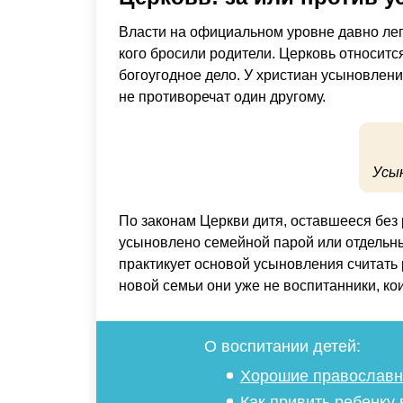
Власти на официальном уровне давно лег
кого бросили родители. Церковь относится
богоугодное дело. У христиан усыновлен
не противоречат один другому.
Усы
По законам Церкви дитя, оставшееся без 
усыновлено семейной парой или отдельн
практикует основой усыновления считать 
новой семьи они уже не воспитанники, ко
О воспитании детей:
Хорошие православн
Как привить ребенку 