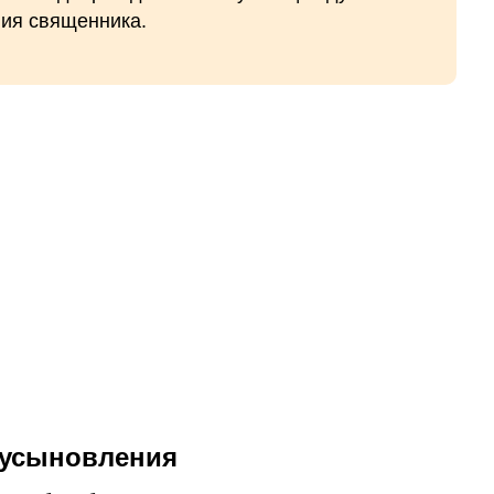
ния священника.
 усыновления