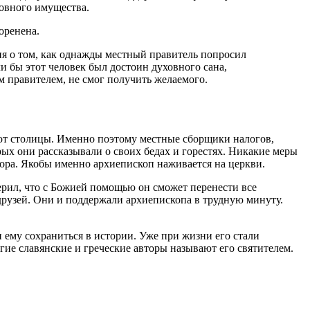
ковного имущества.
оренена.
ия о том, как однажды местный правитель попросил
ли бы этот человек был достоин духовного сана,
м правителем, не смог получить желаемого.
о от столицы. Именно поэтому местные сборщики налогов,
ых они рассказывали о своих бедах и горестях. Никакие меры
тора. Якобы именно архиепископ наживается на церкви.
верил, что с Божией помощью он сможет перенести все
 друзей. Они и поддержали архиепископа в трудную минуту.
 ему сохраниться в истории. Уже при жизни его стали
ие славянские и греческие авторы называют его святителем.