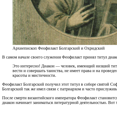
Архиепископ Феофилакт Болгарский и Охридский
В самом начале своего служения Феофилакт принял титул диако
Это интересно! Диакон — человек, имеющий низший титу
вести и совершать таинства, не имеет права и на провед
красоты и мистичности.
Феофилакт Болгарский получил этот титул в соборе святой Со
Болгарский так же имел связи с патриархом и часто прислужив
После смерти византийского императора Феофилакт становитс
диакон начинает заниматься литературной деятельностью. Вот т