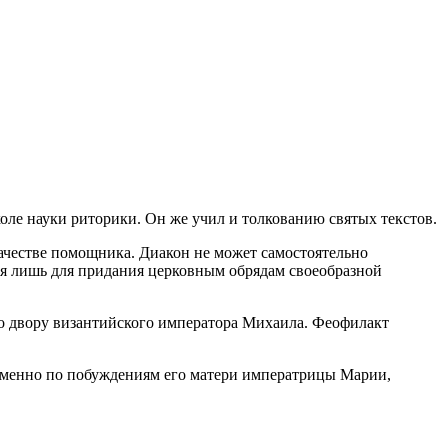
оле науки риторики. Он же учил и толкованию святых текстов.
ачестве помощника. Диакон не может самостоятельно
ная лишь для придания церковным обрядам своеобразной
ко двору византийского императора Михаила. Феофилакт
 Именно по побуждениям его матери императрицы Марии,