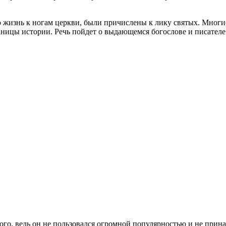
 жизнь к ногам церкви, были причислены к лику святых. Многие
раницы истории. Речь пойдет о выдающемся богослове и писател
го, ведь он не пользовался огромной популярностью и не прина