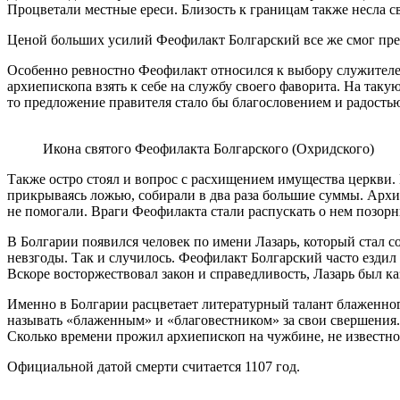
Процветали местные ереси. Близость к границам также несла 
Ценой больших усилий Феофилакт Болгарский все же смог прео
Особенно ревностно Феофилакт относился к выбору служителей
архиепископа взять к себе на службу своего фаворита. На таку
то предложение правителя стало бы благословением и радостью.
Икона святого Феофилакта Болгарского (Охридского)
Также остро стоял и вопрос с расхищением имущества церкви.
прикрываясь ложью, собирали в два раза большие суммы. Архи
не помогали. Враги Феофилакта стали распускать о нем позор
В Болгарии появился человек по имени Лазарь, который стал с
невзгоды. Так и случилось. Феофилакт Болгарский часто ездил
Вскоре восторжествовал закон и справедливость, Лазарь был ка
Именно в Болгарии расцветает литературный талант блаженног
называть «блаженным» и «благовестником» за свои свершения. 
Сколько времени прожил архиепископ на чужбине, не известно.
Официальной датой смерти считается 1107 год.