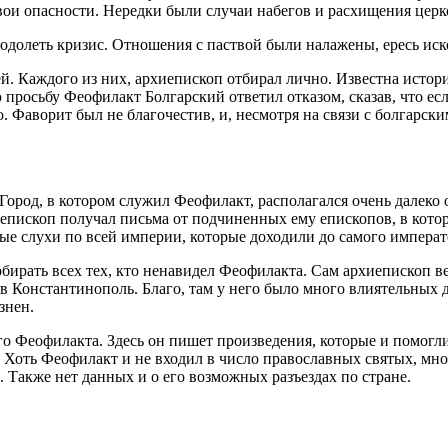
свои опасности. Нередки были случаи набегов и расхищения цер
долеть кризис. Отношения с паствой были налажены, ересь иск
. Каждого из них, архиепископ отбирал лично. Известна истор
ю просьбу Феофилакт Болгарский ответил отказом, сказав, что ес
 Фаворит был не благочестив, и, несмотря на связи с болгарски
 Город, в котором служил Феофилакт, располагался очень далек
епископ получал письма от подчиненных ему епископов, в котор
ные слухи по всей империи, которые доходили до самого импера
обирать всех тех, кто ненавидел Феофилакта. Сам архиепископ 
 в Константинополь. Благо, там у него было много влиятельных
знен.
о Феофилакта. Здесь он пишет произведения, которые и помогли
Хоть Феофилакт и не входил в число православных святых, мног
 Также нет данных и о его возможных разъездах по стране.