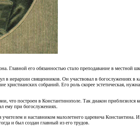
на. Главной его обязанностью стало преподавание в местной шк
л в иерархии священников. Он участвовал в богослужениях в к
ение христианских собраний. Его роль скорее эстетическая, нуж
фии, что построен в Константинополе. Так диакон приблизился 
ал ему при богослужениях.
я учителем и наставником малолетнего царевича Константина.
огда и был создан главный из его трудов.