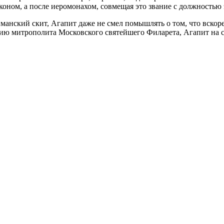
коном, а после иеромонахом, совмещая это звание с должностью 
манский скит, Агапит даже не смел помышлять о том, что вскор
нию митрополита Московского святейшего Филарета, Агапит на с