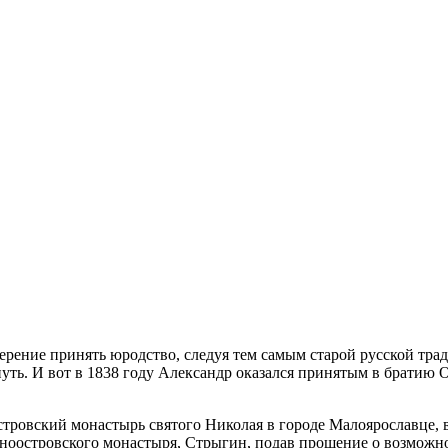
рение принять юродство, следуя тем самым старой русской трад
ть. И вот в 1838 году Александр оказался принятым в братию О
тровский монастырь святого Николая в городе Малоярославце, в
ерноостровского монастыря, Стрыгин, подав прошение о возможно