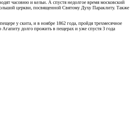
водят часовню и кельи. А спустя недолгое время московский
ебольшой церкви, посвященной Святому Духу Параклиту. Также
щере у скита, и в ноябре 1862 года, пройдя трехмесячное
о Агапиту долго прожить в пещерах и уже спустя 3 года