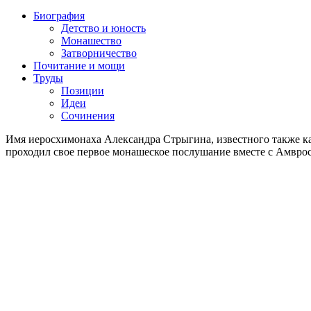
Биография
Детство и юность
Монашество
Затворничество
Почитание и мощи
Труды
Позиции
Идеи
Сочинения
Имя иеросхимонаха Александра Стрыгина, известного также ка
проходил свое первое монашеское послушание вместе с Амвро