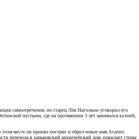
иции самоотречения, но старец Лев Наголкин уговорил его
птинской пустыни, где на протяжении 3 лет занимался кухней,
 этом месте он принял постриг и обрел новое имя Агапит.
сти перехода в харьковский архиерейский дом, покидает стены