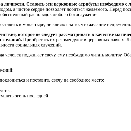
ра личности. Ставить эти церковные атрибуты необходимо с 
сподом, а чистое сердце позволяет добиться желаемого. Перед п
в обязательный распорядок любого богослужения.
оставить в монастыре, не влияют на то, что желание непременно
ствие, которое не следует рассматривать в качестве магичес
и желаний.
Приобретать их рекомендуют в церковных лавках. Л
льности социальных служений.
да человек поджигает свечу, ему необходимо читать молитву. Об
жений:
поклониться и поставить свечу на свободное место;
уется.
тушить огонь последней.