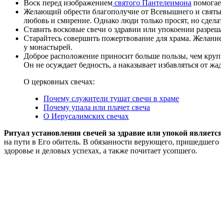
Воск перед изображением
святого Пантелеимона
помогае
Желающий обрести благополучие от Всевышнего и святых 
любовь и смирение. Однако люди только просят, но сдела
Ставить восковые свечи о здравии или упокоении разреш
Старайтесь совершить пожертвование для храма. Желани
у монастырей.
Доброе расположение приносит больше пользы, чем крупн
Он не осуждает бедность, а наказывает избавляться от жа
О церковных свечах:
Почему служители тушат свечи в храме
Почему упала или плачет свеча
О Иерусалимских свечах
Ритуал установления свечей за здравие или упокой являет
на пути в Его обитель. В обязанности верующего, пришедшего 
здоровье и деловых успехах, а также почитает усопшего.