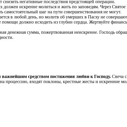
т снизить негативные последствия предстоящей операции.
должен искренне молиться и жить по заповедям. Через Святое 
ть самостоятельный шаг на пути совершенствования не могут.
ается в любой день, но молитв об умерших в Пасху не совершают
е помощи должно исходить из глубин сердца. Жертвуйте финанс
ая денежная сумма, пожертвованная неискренне. Господь обращае
дности.
ся важнейшим средством постижения любви к Господу.
Свеча с
на процессию, входят поклоны, крестные жесты и искренние мол