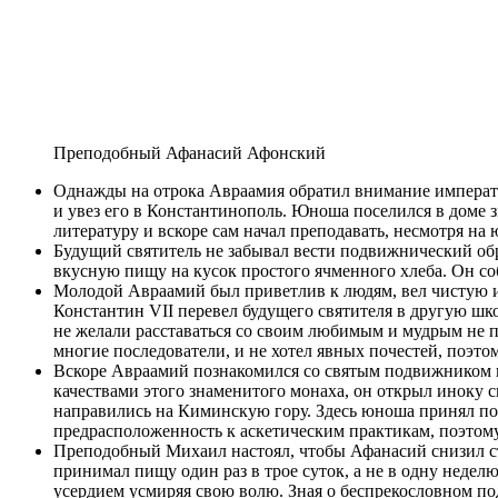
Преподобный Афанасий Афонский
Однажды на отрока Авраамия обратил внимание императ
и увез его в Константинополь. Юноша поселился в доме 
литературу и вскоре сам начал преподавать, несмотря на
Будущий святитель не забывал вести подвижнический обр
вкусную пищу на кусок простого ячменного хлеба. Он со
Молодой Авраамий был приветлив к людям, вел чистую и 
Константин VII перевел будущего святителя в другую ш
не желали расставаться со своим любимым и мудрым не п
многие последователи, и не хотел явных почестей, поэто
Вскоре Авраамий познакомился со святым подвижником 
качествами этого знаменитого монаха, он открыл иноку 
направились на Киминскую гору. Здесь юноша принял пос
предрасположенность к аскетическим практикам, поэтом
Преподобный Михаил настоял, чтобы Афанасий снизил стр
принимал пищу один раз в трое суток, а не в одну неде
усердием усмиряя свою волю. Зная о беспрекословном п