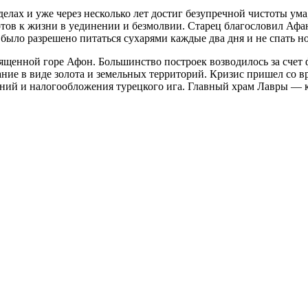
лах и уже через несколько лет достиг безупречной чистоты ума,
отов к жизни в уединении и безмолвии. Старец благословил Аф
было разрешено питаться сухарями каждые два дня и не спать н
ященной горе Афон. Большинство построек возводилось за счет
ание в виде золота и земельных территорий. Кризис пришел со в
ений и налогообложения турецкого ига. Главный храм Лавры — к