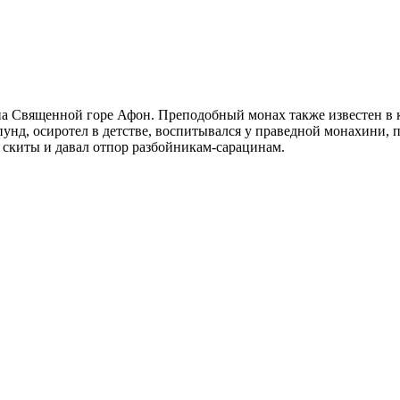
а Священной горе Афон. Преподобный монах также известен в к
нд, осиротел в детстве, воспитывался у праведной монахини, по
 скиты и давал отпор разбойникам-сарацинам.