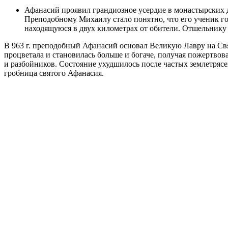
Афанасий проявил грандиозное усердие в монастырских де
Преподобному Михаилу стало понятно, что его ученик г
находящуюся в двух километрах от обители. Отшельнику 
В 963 г. преподобный Афанасий основал Великую Лавру на Св
процветала и становилась больше и богаче, получая пожертвов
и разбойников. Состояние ухудшилось после частых землетряс
гробница святого Афанасия.