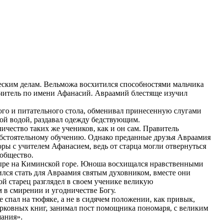
ским делам. Вельможа восхитился способностями мальчика
учитель по имени Афанасий. Авраамий блестяще изучил
ого и питательного стола, обменивал принесенную слугами
ной водой, раздавал одежду бедствующим.
чество таких же учеников, как и он сам. Правитель
обстоятельному обучению. Однако преданные друзья Авраамия
ры с учителем Афанасием, ведь от старца могли отвернуться
 общество.
ыре на Киминской горе. Юноша восхищался нравственными
лся стать для Авраамия святым духовником, вместе они
й старец разглядел в своем ученике великую
 в смирении и угодничестве Богу.
спал на тюфяке, а не в сидячем положении, как привык,
ерковных книг, занимал пост помощника пономаря, с великим
шания».