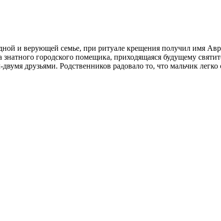
дной и верующей семье, при ритуале крещения получил имя Авраа
уга знатного городского помещика, приходящаяся будущему свят
двумя друзьями. Родственников радовало то, что мальчик легко 