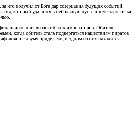
 за что получил от Бога дар созерцания будущих событий.
анасия, который удалился в небольшую пустынническую келью,
очью.
 финансирования византийских императоров. Обитель
ремен, когда обитель стала подвергаться нашествиям пиратов
афоликон с двумя приделами, в одном из них находится