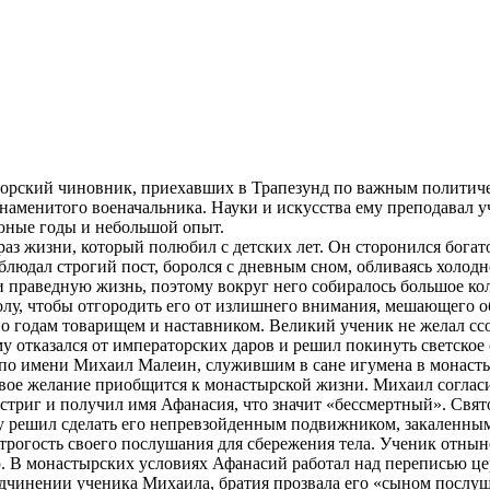
орский чиновник, приехавших в Трапезунд по важным политиче
знаменитого военачальника. Науки и искусства ему преподавал 
 юные годы и небольшой опыт.
аз жизни, который полюбил с детских лет. Он сторонился богат
блюдал строгий пост, боролся с дневным сном, обливаясь холод
праведную жизнь, поэтому вокруг него собиралось большое коли
колу, чтобы отгородить его от излишнего внимания, мешающего 
о годам товарищем и наставником. Великий ученик не желал ссо
му отказался от императорских даров и решил покинуть светское
по имени Михаил Малеин, служившим в сане игумена в монаст
свое желание приобщится к монастырской жизни. Михаил согласи
триг и получил имя Афанасия, что значит «бессмертный». Свято
у решил сделать его непревзойденным подвижником, закаленным
огость своего послушания для сбережения тела. Ученик отныне 
лю. В монастырских условиях Афанасий работал над переписью ц
одчинении ученика Михаила, братия прозвала его «сыном послу