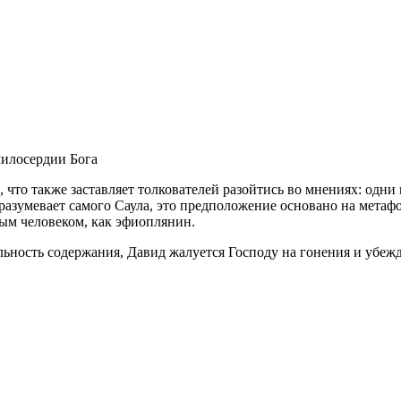
милосердии Бога
 что также заставляет толкователей разойтись во мнениях: одн
дразумевает самого Саула, это предположение основано на мета
ным человеком, как эфиоплянин.
льность содержания, Давид жалуется Господу на гонения и убежд