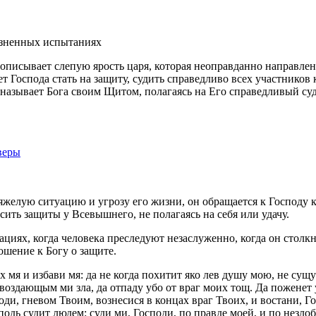
изненных испытаниях
описывает слепую ярость царя, которая неоправданно направлен
 Господа стать на защиту, судить справедливо всех участников 
называет Бога своим Щитом, полагаясь на Его справедливый суд.
веры
яжелую ситуацию и угрозу его жизни, он обращается к Господу 
ть защиты у Всевышнего, не полагаясь на себя или удачу.
иях, когда человека преследуют незаслуженно, когда он столкн
ошение к Богу о защите.
их мя и избави мя: да не когда похитит яко лев душу мою, не су
 воздающым ми зла, да отпаду убо от враг моих тощ. Да поженет
оди, гневом Твоим, вознесися в концах враг Твоих, и востани, 
подь судит людем: суди ми, Господи, по правде моей, и по незло