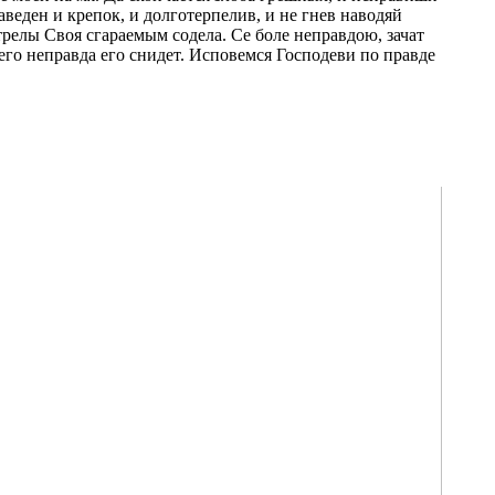
веден и крепок, и долготерпелив, и не гнев наводяй
стрелы Своя сгараемым содела. Се боле неправдою, зачат
рх его неправда его снидет. Исповемся Господеви по правде