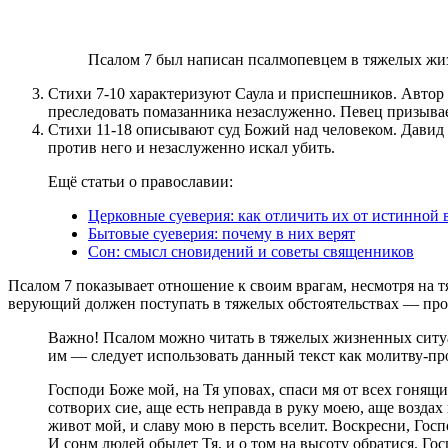
Псалом 7 был написан псалмопевцем в тяжелых ж
Стихи 7-10 характеризуют Саула и приспешников. Автор 
преследовать помазанника незаслуженно. Певец призывает
Стихи 11-18 описывают суд Божий над человеком. Давид 
против него и незаслуженно искал убить.
Ещё статьи о православии:
Церковные суеверия: как отличить их от истинной 
Бытовые суеверия: почему в них верят
Сон: смысл сновидений и советы священников
Псалом 7 показывает отношение к своим врагам, несмотря на т
верующий должен поступать в тяжелых обстоятельствах — проси
Важно! Псалом можно читать в тяжелых жизненных ситуац
им — следует использовать данный текст как молитву-пр
Господи Боже мой, на Тя уповах, спаси мя от всех гонящ
сотворих сие, аще есть неправда в руку моею, аще воздах
живот мой, и славу мою в персть вселит. Воскресни, Госп
И сонм людей обыдет Тя, и о том на высоту обратися. Гос