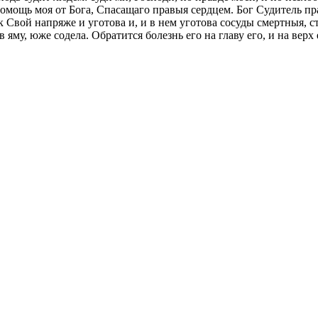
омощь моя от Бога, Спасащаго правыя сердцем. Бог Судитель пра
ук Свой напряже и уготова и, и в нем уготова сосуды смертныя, 
 в яму, юже содела. Обратится болезнь его на главу его, и на ве