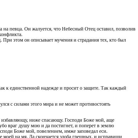
а на певца. Он жалуется, что Небесный Отец оставил, позволив
конфликта.
 При этом он описывает мучения и страдания тех, кто был
как к единственной надежде и просит о защите. Так каждый
улся с силами этого мира и не может противостоять
щу избавляющу, ниже спасающу. Господи Боже мой, аще
 убо враг душу мою и да постигнет, и поперет в землю
Господи Боже мой, повелением, имже заповедал еси.
бе моей на мя. Да скончается злоба грешных, и исправиши